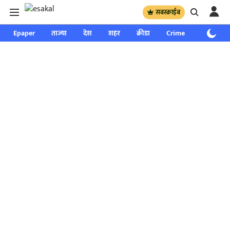
सबस्क्राईब
Epaper
ताज्या
देश
शहर
क्रीडा
Crime
साप्ताहिक