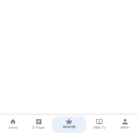
सबस्क्राईब
Home
E-Paper
लाईव्ह TV
सकाळ+