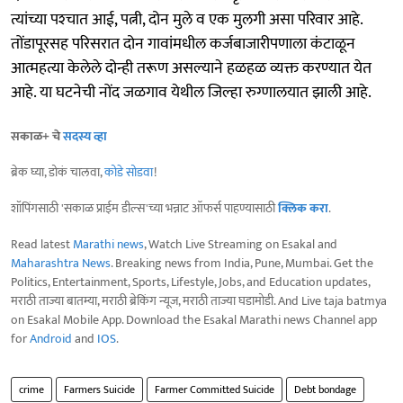
त्यांच्या पश्‍चात आई, पत्नी, दोन मुले व एक मुलगी असा परिवार आहे.
तोंडापूरसह परिसरात दोन गावांमधील कर्जबाजारीपणाला कंटाळून
आत्महत्या केलेले दोन्ही तरूण असल्याने हळहळ व्यक्त करण्यात येत
आहे. या घटनेची नोंद जळगाव येथील जिल्हा रुग्णालयात झाली आहे.
सकाळ+ चे
सदस्य व्हा
ब्रेक घ्या, डोकं चालवा,
कोडे सोडवा
!
शॉपिंगसाठी 'सकाळ प्राईम डील्स'च्या भन्नाट ऑफर्स पाहण्यासाठी
क्लिक करा
.
Read latest
Marathi news
, Watch Live Streaming on Esakal and
Maharashtra News
. Breaking news from India, Pune, Mumbai. Get the
Politics, Entertainment, Sports, Lifestyle, Jobs, and Education updates,
मराठी ताज्या बातम्या, मराठी ब्रेकिंग न्यूज, मराठी ताज्या घडामोडी. And Live taja batmya
on Esakal Mobile App. Download the Esakal Marathi news Channel app
for
Android
and
IOS
.
crime
Farmers Suicide
Farmer Committed Suicide
Debt bondage