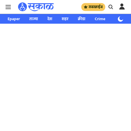
सबस्क्राईब
Epaper
ताज्या
देश
शहर
क्रीडा
Crime
साप्ताहिक