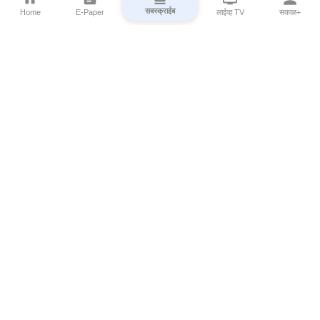
सबस्क्राईब
Home
E-Paper
लाईव्ह TV
सकाळ+
⌄
Marathi News
⌄
About Esakal
⌄
Digital Products
⌄
Sakal Programs
⌄
Print Products