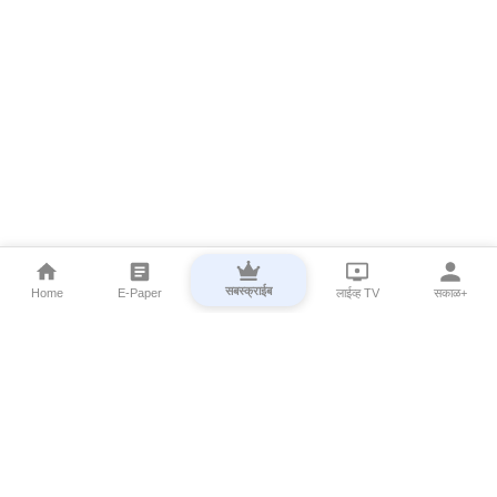
सबस्क्राईब
Home
E-Paper
लाईव्ह TV
सकाळ+