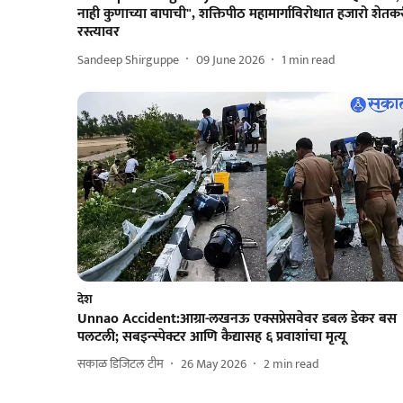
नाही कुणाच्या बापाची", शक्तिपीठ महामार्गाविरोधात हजारो शेतक
रस्त्यावर
Sandeep Shirguppe
09 June 2026
1
min read
देश
Unnao Accident:आग्रा-लखनऊ एक्सप्रेसवेवर डबल डेकर बस
पलटली; सबइन्स्पेक्टर आणि कैद्यासह ६ प्रवाशांचा मृत्यू
सकाळ डिजिटल टीम
26 May 2026
2
min read