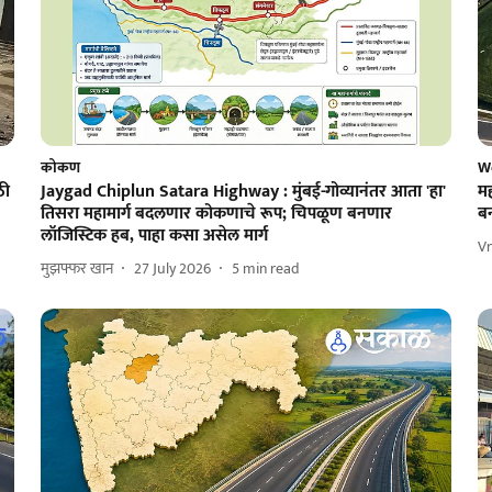
कोकण
W
ठी
Jaygad Chiplun Satara Highway : मुंबई-गोव्यानंतर आता 'हा'
म
तिसरा महामार्ग बदलणार कोकणाचे रूप; चिपळूण बनणार
ब
लॉजिस्टिक हब, पाहा कसा असेल मार्ग
V
मुझफ्फर खान
27 July 2026
5
min read