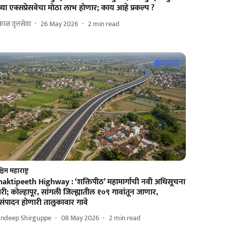
्या एक्सप्रेसवेचा मोठा लाभ होणार; काय आहे प्रकल्प ?
ाळ वृत्तसेवा
26 May 2026
2
min read
चिम महाराष्ट्र
haktipeeth Highway : ‘शक्तिपीठ’ महामार्गाची नवी अधिसूचना
री; कोल्हापूर, सांगली जिल्ह्यातील १०९ गावांतून जाणार,
संपादन होणारी तालुकावार गावे
andeep Shirguppe
08 May 2026
2
min read