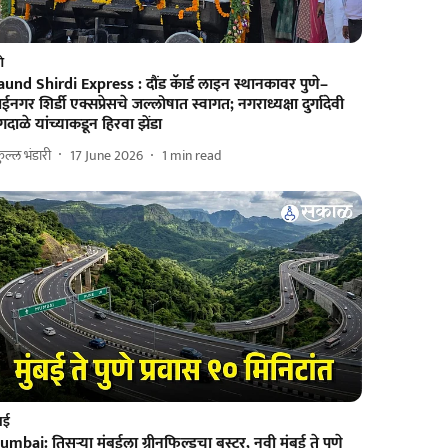
णे
und Shirdi Express : दौंड कॅार्ड लाइन स्थानकावर पुणे–
ईनगर शिर्डी एक्सप्रेसचे जल्लोषात स्वागत; नगराध्यक्षा दुर्गादेवी
दाळे यांच्याकडून हिरवा झेंडा
रफुल्ल भंडारी
17 June 2026
1
min read
ंबई
mbai: तिसऱ्या मुंबईला ग्रीनफिल्डचा बुस्टर, नवी मुंबई ते पुणे