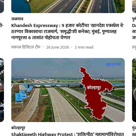
जळगाव
पु
ो-
Khandesh Expressway : 9 हजार कोटींचा 'खानदेश एक्स्प्रेस वे'
Da
ठरणार विकासाचा राजमार्ग, 'समृद्धी'शी कनेक्ट; मुंबई, पुण्यासह
सा
नागपूरला 6 तासांत पोहोचता येणार
जग
सकाळ डिजिटल टीम
26 June 2026
2
min read
प्
कोल्हापूर
मु
Shaktipeeth Highway Protest : ‘शक्तिपीठ’ महामार्गाविरोधात
Mu