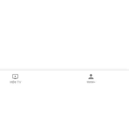
लाईव्ह TV
सकाळ+