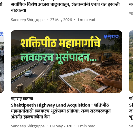
री
सर्वाधिक विरोध आजरा तालुक्यातून, शेतकऱ्यांनी एकत्र येत हरकती
नव
नोंदवल्या
सक
Sandeep Shirguppe
27 May 2026
1
min read
महाराष्ट्र बातम्या
पश्
Shaktipeeth Highway Land Acquisition : शक्तिपीठ
S
महामार्गासाठी लवकरच भूसंपादन प्रक्रिया; राज्य सरकारकडून
जा
अंतर्गत हालचालींना वेग
भू
Sandeep Shirguppe
09 May 2026
1
min read
S