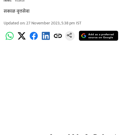
news
esakal
सकाळ वृत्तसेवा
Updated on
:
27 November 2023, 5:38 pm
IST
Add as a preferred
source on Google