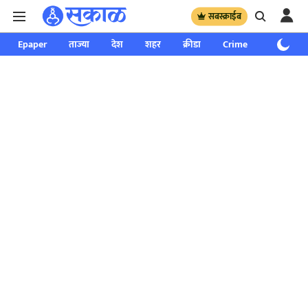
सबस्क्राईब
Epaper
ताज्या
देश
शहर
क्रीडा
Crime
साप्ताहिक