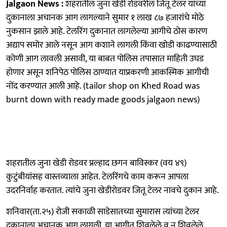
Jalgaon News :
शहरातील जुना खेडी रोडवरील जितू टेलर यांच्या
दुकानाला अचानक आग लागल्याने सुमार १ लाख ८७ हजारांचे मोठे
नुकसान झाले आहे. टेलरिंग दुकानात लागलेल्या आगीचे ठोस कारण
अद्याप समोर आले नसून आग कशाने लागली किंवा खोडी काढण्यासाठी
कोणी आग लावली असावी, या बाबत पोलिस तपासात माहिती उघड
होणार असून शनिपेठ पोलिस ठाण्यात याप्रकरणी आकस्मिक आगीची
नोंद करण्यात आली आहे. (tailor shop on Khed Road was
burnt down with ready made goods jalgaon news)
शहरातील जुना खेडी रोडवर प्रल्हाद छगन बाविस्कर (वय ४९)
कुटुंबीयांसह वास्तव्याला आहेत. टेलरिंगचे काम करून आपला
उदरनिर्वाह करतात. त्यांचे जुना खेडीरोडवर जितू टेलर नावचे दुकान आहे.
शनिवार(ता.२५) रोजी सकाळी साडेसातच्या सुमारास त्यांच्या टेलर
दुकानाला अचानक आग लागली. या आगीत शिवलेले व न शिवलेले