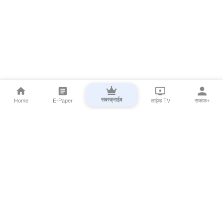
सबस्क्राईब
Home
E-Paper
लाईव्ह TV
सकाळ+
⌄
Marathi News