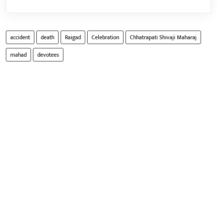
accident
death
Raigad
Celebration
Chhatrapati Shivaji Maharaj
mahad
devotees