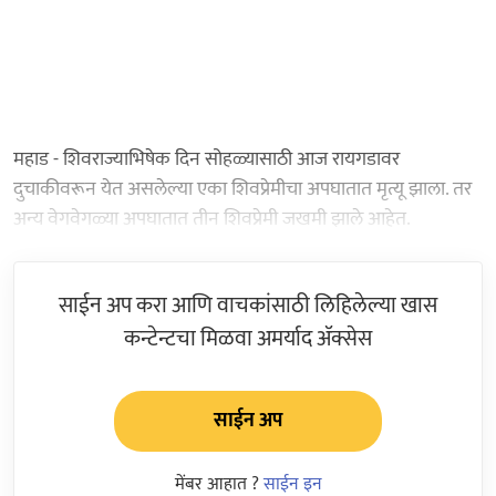
महाड - शिवराज्याभिषेक दिन सोहळ्यासाठी आज रायगडावर
दुचाकीवरून येत असलेल्या एका शिवप्रेमीचा अपघातात मृत्यू झाला. तर
अन्य वेगवेगळ्या अपघातात तीन शिवप्रेमी जखमी झाले आहेत.
साईन अप करा आणि वाचकांसाठी लिहिलेल्या खास
कन्टेन्टचा मिळवा अमर्याद ॲक्सेस
साईन अप
मेंबर आहात ?
साईन इन