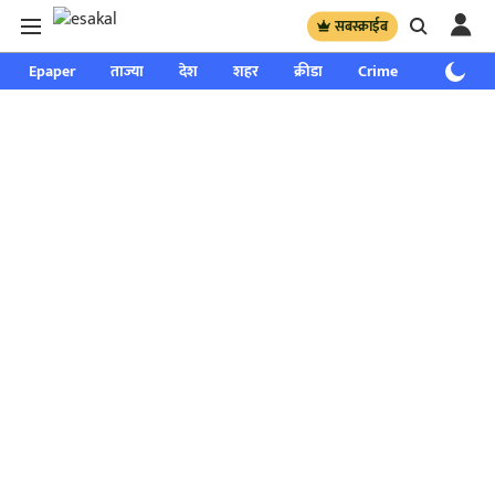
सबस्क्राईब
Epaper
ताज्या
देश
शहर
क्रीडा
Crime
साप्ताहिक