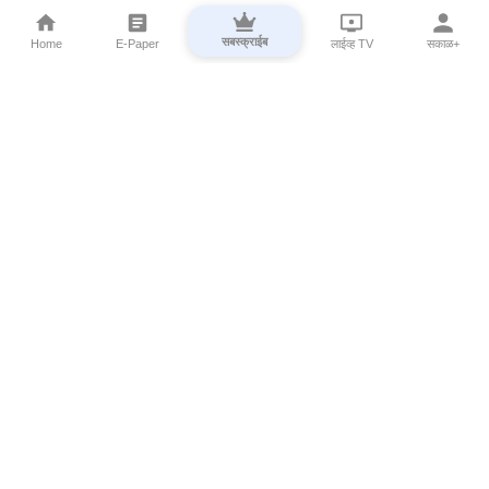
सबस्क्राईब
Home
E-Paper
लाईव्ह TV
सकाळ+
⌄
Marathi News
⌄
About Esakal
⌄
Digital Products
⌄
Sakal Programs
⌄
Print Products