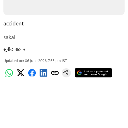
accident
sakal
सुनील पाटकर
Updated on
:
06 June 2026, 7:55 pm
IST
Add as a preferred
source on Google