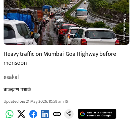
Heavy traffic on Mumbai-Goa Highway before
monsoon
esakal
बाळकृष्ण मधाळे
Updated on
:
21 May 2026, 10:59 am
IST
Add as a preferred
source on Google