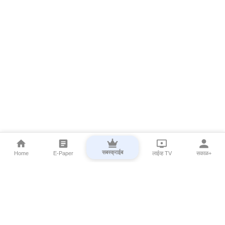
सबस्क्राईब
Home
E-Paper
लाईव्ह TV
सकाळ+