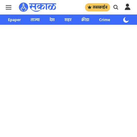
सबस्क्राईब
Epaper
ताज्या
देश
शहर
क्रीडा
Crime
साप्ताहिक