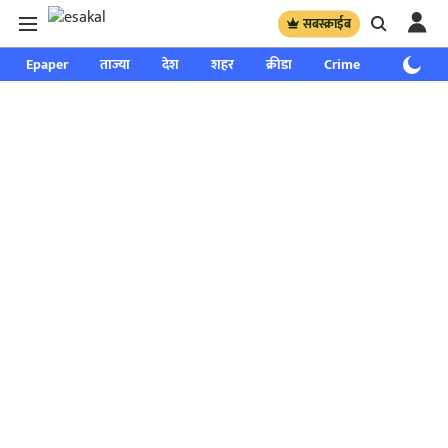
सबस्क्राईब
Epaper
ताज्या
देश
शहर
क्रीडा
Crime
साप्ताहिक