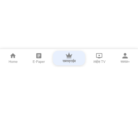
सबस्क्राईब
Home
E-Paper
लाईव्ह TV
सकाळ+
⌄
Marathi News
⌄
About Esakal