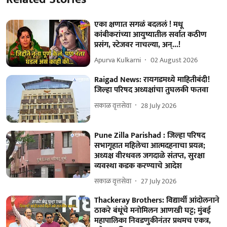
एका क्षणात सगळं बदललं ! मधू
कांबीकरांच्या आयुष्यातील सर्वात कठीण
प्रसंग, स्टेजवर नाचल्या, अन्...!
Apurva Kulkarni
02 August 2026
Raigad News: रायगडमध्ये माहितीबंदी!
जिल्हा परिषद अध्यक्षांचा तुघलकी फतवा
सकाळ वृत्तसेवा
28 July 2026
Pune Zilla Parishad : जिल्हा परिषद
सभागृहात महिलेचा आत्मदहनाचा प्रयत्न;
अध्यक्ष वीरधवल जगदाळे संतप्त, सुरक्षा
व्यवस्था कडक करण्याचे आदेश
सकाळ वृत्तसेवा
27 July 2026
Thackeray Brothers: विद्यार्थी आंदोलनाने
ठाकरे बंधूंचे मनोमिलन आणखी घट्ट; मुंबई
महापालिका निवडणुकीनंतर प्रथमच एकत्र,