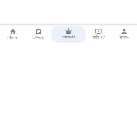
सबस्क्राईब
Home
E-Paper
लाईव्ह TV
सकाळ+
⌄
Marathi News
⌄
About Esakal
⌄
Digital Products