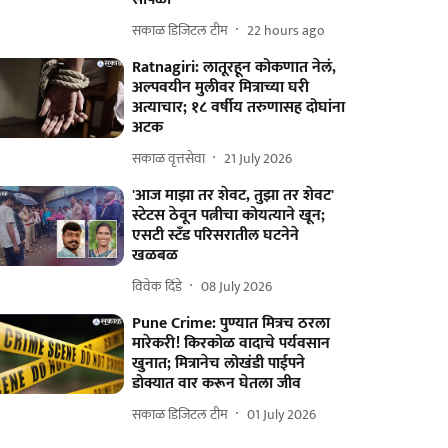
सकाळ डिजिटल टीम
22 hours ago
Ratnagiri: लातूरहून कोकणात नेलं,
अल्पवयीन मुलीवर मित्राच्या घरी
अत्याचार; १८ वर्षीय तरुणासह दोघांना
अटक
सकाळ वृत्तसेवा
21 July 2026
'आज माझा तर शेवट, तुझा तर शेवट'
स्टेटस ठेवून पत्नीचा कोयत्याने खून;
एसटी स्टँड परिसरातील घटनेने
खळबळ
विवेक दिंडे
08 July 2026
Pune Crime: पुण्यात मित्रच ठरला
मारेकरी! किरकोळ वादाचे पर्यवसान
खुनात; मित्रानेच लोखंडी पाईपने
डोक्यात वार करून घेतला जीव
सकाळ डिजिटल टीम
01 July 2026