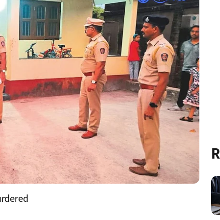
R
urdered