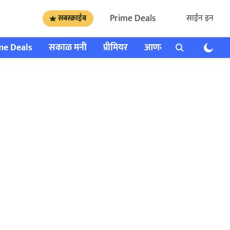
Prime Deals
साईन इन
सबस्क्राईब
me Deals
सकाळ मनी
प्रीमियर
आणखी
राशी भविष्य