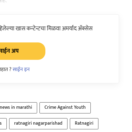
आहे.
ेल्या खास कन्टेन्टचा मिळवा अमर्याद ॲक्सेस
साईन अप
आहात ?
साईन इन
 news in marathi
Crime Against Youth
s
ratnagiri nagarparishad
Ratnagiri