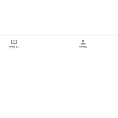
लाईव्ह TV
सकाळ+