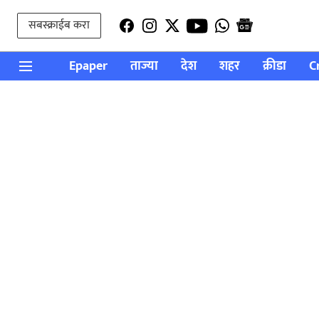
सबस्क्राईब करा
Epaper
ताज्या
देश
शहर
क्रीडा
C