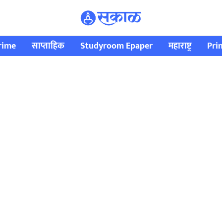
rime
साप्ताहिक
Studyroom Epaper
महाराष्ट्र
Pri