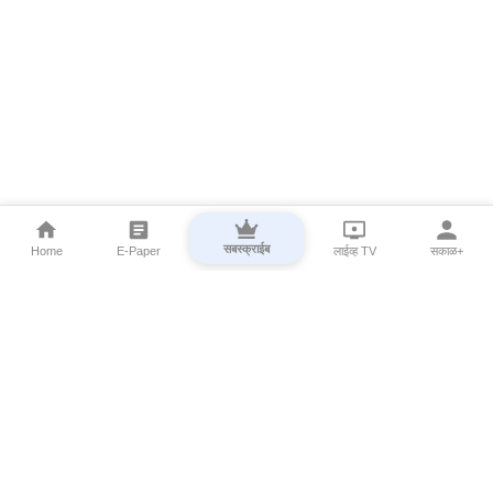
सबस्क्राईब
Home
E-Paper
लाईव्ह TV
सकाळ+
⌄
Marathi News