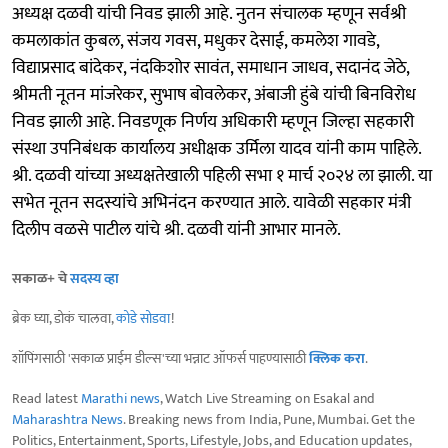
अध्यक्ष दळवी यांची निवड झाली आहे. नुतन संचालक म्हणून सर्वश्री
कमलाकांत कुबल, संजय गवस, मधुकर देसाई, कमलेश गावडे,
विद्याप्रसाद बांदेकर, नंदकिशोर सावंत, समाधान जाधव, सदानंद जेठे,
श्रीमती नूतन मांजरेकर, सुभाष बोवलेकर, अंबाजी हुंबे यांची बिनविरोध
निवड झाली आहे. निवडणूक निर्णय अधिकारी म्हणून जिल्हा सहकारी
संस्था उपनिबंधक कार्यालय अधीक्षक उर्मिला यादव यांनी काम पाहिले.
श्री. दळवी यांच्या अध्यक्षतेखाली पहिली सभा १ मार्च २०२४ ला झाली. या
सभेत नूतन सदस्यांचे अभिनंदन करण्यात आले. यावेळी सहकार मंत्री
दिलीप वळसे पाटील यांचे श्री. दळवी यांनी आभार मानले.
सकाळ+ चे
सदस्य व्हा
ब्रेक घ्या, डोकं चालवा,
कोडे सोडवा
!
शॉपिंगसाठी 'सकाळ प्राईम डील्स'च्या भन्नाट ऑफर्स पाहण्यासाठी
क्लिक करा
.
Read latest
Marathi news
, Watch Live Streaming on Esakal and
Maharashtra News
. Breaking news from India, Pune, Mumbai. Get the
Politics, Entertainment, Sports, Lifestyle, Jobs, and Education updates,