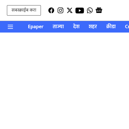
सबस्क्राईब करा
Epaper
ताज्या
देश
शहर
क्रीडा
C