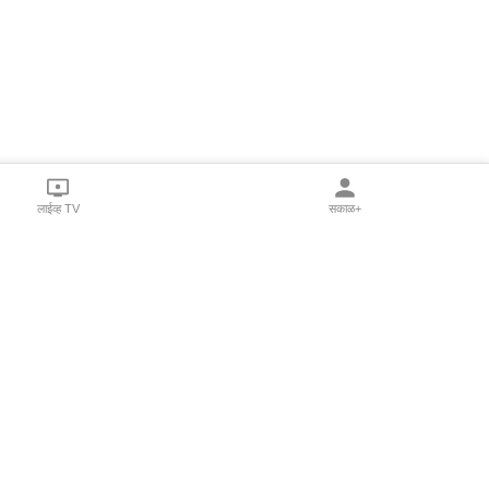
लाईव्ह TV
सकाळ+