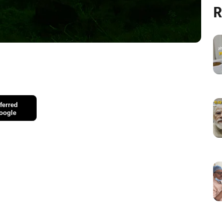
R
ferred
oogle