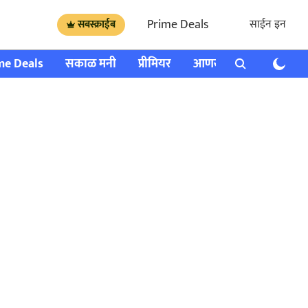
Prime Deals
साईन इन
सबस्क्राईब
me Deals
सकाळ मनी
प्रीमियर
आणखी
राशी भविष्य