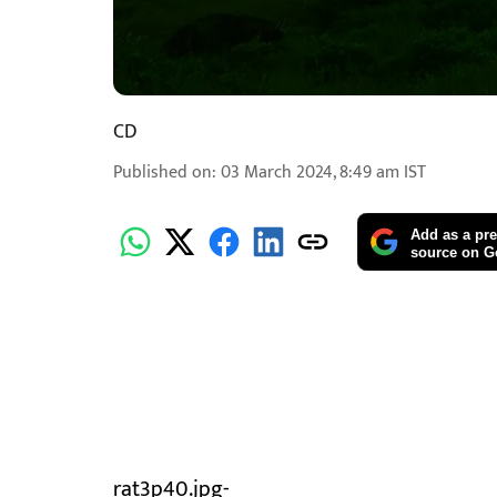
CD
Published on
:
03 March 2024, 8:49 am
IST
Add as a pre
source on G
rat3p40.jpg-