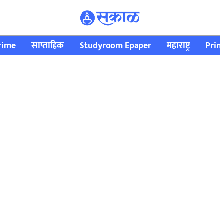
rime
साप्ताहिक
Studyroom Epaper
महाराष्ट्र
Pri