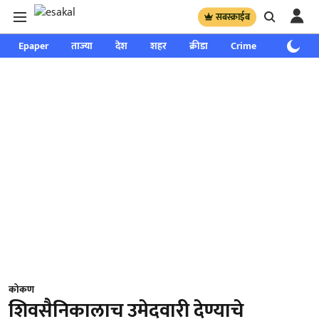
सबस्क्राईब
Epaper
ताज्या
देश
शहर
क्रीडा
Crime
साप्ताहिक
कोकण
शिवसैनिकालाच उमेदवारी देण्याचे