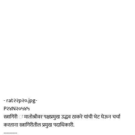
- rat२२p२०.jpg-
P२४N२०५४५
रत्नागिरी ः मातोश्रीवर पक्षप्रमुख उद्धव ठाकरे यांची भेट घेऊन चर्चा
करताना रत्नागिरीतील प्रमुख पदाधिकारी.
---------