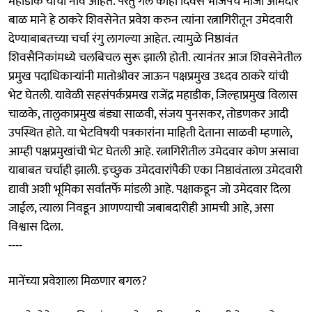
महाडीक यांची नावे आहेत. परंतु गेले काही दिवस भाजपचे माजी आमदार
बाळ माने हे ठाकरे शिवसेनेत प्रवेश करुन त्यांना रत्नागिरीतून उमेदवारी
देण्याबाबतच्या चर्चा रंगु लागल्या आहेत. त्यामुळे निष्ठावंत
शिवसैनिकांमध्ये चलबिचल सुरू झाली होती. त्यानंतर आज शिवसेनेतील
प्रमुख पदाधिकाऱ्यांनी मातोश्रीवर जाऊन पक्षप्रमुख उध्दव ठाकरे यांची
भेट घेतली. यावेळी सहसंपर्कप्रमख राजेंद्र महाडीक, जिल्हाप्रमुख विलास
चाळके, तालुकाप्रमुख बंड्या साळवी, संजय पुनसकर, तोडणकर आदी
उपस्थित होते. या भेटविषयी पत्रकारांना माहिती देताना साळवी म्हणाले,
आम्ही पक्षप्रमुखांची भेट घेतली आहे. रत्नागिरीतील उमेदवार कोण असावा
याबाबत चर्चाही झाली. इच्छुक उमेदवारांपैकी एका निष्ठावंताला उमेदवारी
द्यावी अशी भूमिका सर्वांतर्फे मांडली आहे. पक्षाकडून जो उमेदवार दिला
जाईल, त्याला निवडून आणण्याची जबाबदारीही आमची आहे, असा
विश्वास दिला.
----
मानेंच्या प्रवेशाला मिळणार बगल?