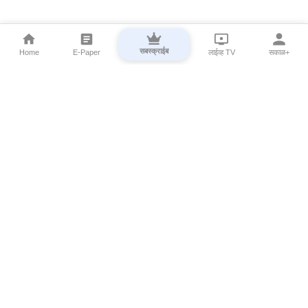
सबस्क्राईब
Home
E-Paper
लाईव्ह TV
सकाळ+
⌄
Marathi News
⌄
About Esakal
⌄
Digital Products
⌄
Sakal Programs