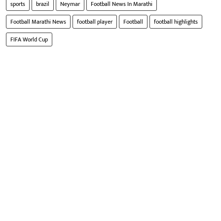
sports
brazil
Neymar
Football News In Marathi
Football Marathi News
football player
Football
football highlights
FIFA World Cup