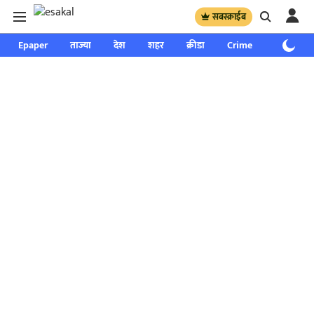
सबस्क्राईब
Epaper
ताज्या
देश
शहर
क्रीडा
Crime
साप्ताहिक