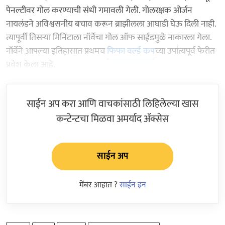
पेनल्टीवर गोल करण्याची संधी गमावली गेली. गोलरक्षक ओर्जन
नायलंडने अविश्वसनीय बचाव करून ब्राझीलला आघाडी घेऊ दिली नाही.
त्यापूर्वी तिसऱ्या मिनिटाला नॉर्वेचा गोल ऑफ साईडमुळे नाकारला गेला.
नॉर्वेने आपल्या इतिहासात प्रथमच
फिफा वर्ल्ड कप
च्या उपांत्यपूर्व फेरीत
प्रवेश केला आहे.
साईन अप करा आणि वाचकांसाठी लिहिलेल्या खास
कन्टेन्टचा मिळवा अमर्याद ॲक्सेस
साईन अप
मेंबर आहात ?
साईन इन