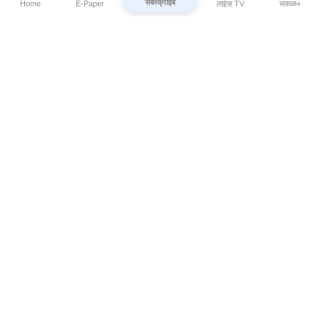
सबस्क्राईब
Home
E-Paper
लाईव्ह TV
सकाळ+
⌄
Marathi News
⌄
About Esakal
⌄
Digital Products
⌄
Sakal Programs
⌄
Print Products