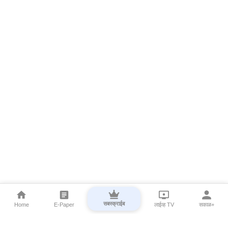
सबस्क्राईब
Home
E-Paper
लाईव्ह TV
सकाळ+