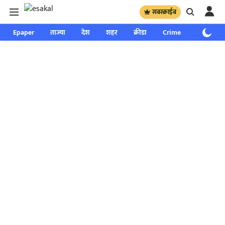
सबस्क्राईब
Epaper
ताज्या
देश
शहर
क्रीडा
Crime
साप्ताहिक