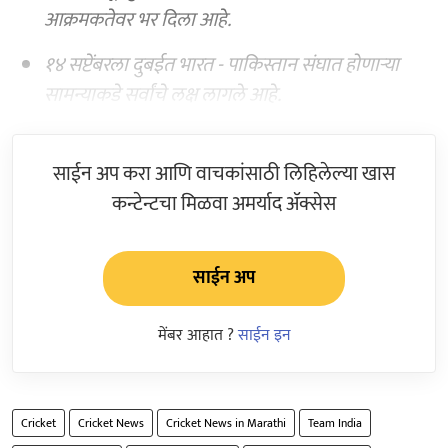
आक्रमकतेवर भर दिला आहे.
१४ सप्टेंबरला दुबईत भारत - पाकिस्तान संघात होणाऱ्या
सामन्याकडे सर्वांचे लक्ष लागले आहे.
साईन अप करा आणि वाचकांसाठी लिहिलेल्या खास
कन्टेन्टचा मिळवा अमर्याद ॲक्सेस
साईन अप
मेंबर आहात ?
साईन इन
Cricket
Cricket News
Cricket News in Marathi
Team India