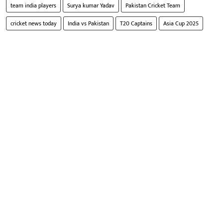
team india players
Surya kumar Yadav
Pakistan Cricket Team
cricket news today
India vs Pakistan
T20 Captains
Asia Cup 2025