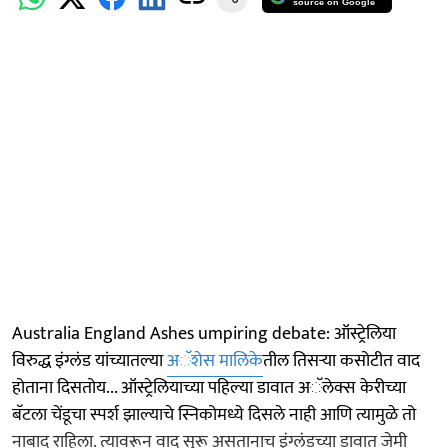
source on Google
Australia England Ashes umpiring debate: ऑस्ट्रेलिया
विरुद्ध इंग्लंड यांच्यातल्या
अॅशेस मालिके
तील तिसऱ्या कसोटीत वाद
होताना दिसतोय... ऑस्ट्रेलियाच्या पहिल्या डावात अॅलेक्स केरीच्या
बॅटला चेंडूचा स्पर्श झाल्याचे स्निकोमध्ये दिसले नाही आणि त्यामुळे तो
नाबाद राहिला. त्यावरून वाद सुरू असतानाच इंग्लंडच्या डावात जेमी