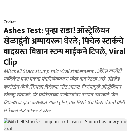
Cricket
Ashes Test: पुन्हा राडा! ऑस्ट्रेलियन
खेळाडूंनी अम्पायरला घेरले; मिचेल स्टार्कचे
वादग्रस्त विधान स्टम्प माईकने टिपले, Viral
Clip
Mitchell Starc stump mic viral statement : ॲशेस कसोटी
मालिकेत पुन्हा एकदा पंचनिर्णयावरून मोठा वाद पेटला आहे. अ‍ॅडलेड
कसोटीत जेमी स्मिथला दिलेल्या ‘नॉट आऊट’ निर्णयामुळे ऑस्ट्रेलियन
खेळाडू संतापले. पॅट कमिन्सच्या गोलंदाजीवर उस्मान ख्वाजाने झेल
टिपल्याचा दावा करण्यात आला होता, मात्र तिसरे पंच क्रिस गॅफनी यांनी
स्मिथला नॉट आऊट ठरवले.