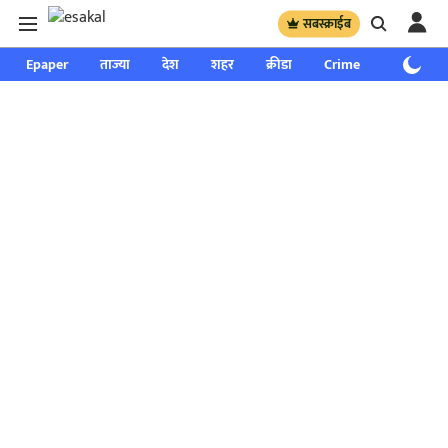
सबस्क्राईब
Epaper
ताज्या
देश
शहर
क्रीडा
Crime
साप्ताहिक