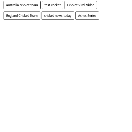
australia cricket team
test cricket
Cricket Viral Video
England Cricket Team
cricket news today
Ashes Series