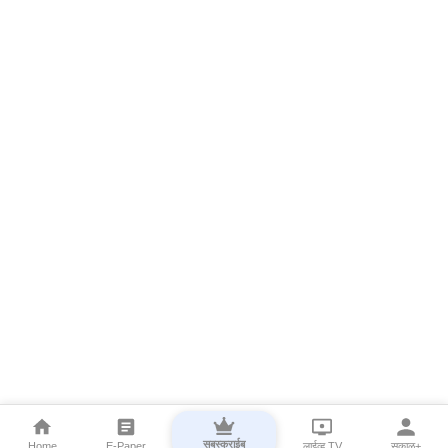
सबस्क्राईब
Home
E-Paper
लाईव्ह TV
सकाळ+