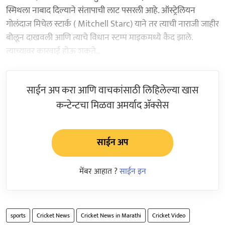
स्मिथला नाबाद दिल्याने संतापाची लाट पसरली आहे. ऑस्ट्रेलियन
गोलंदाज मिचेल स्टार्क ( Mitchell Starc) याने तर त्याची नाराजी जाहीर
बोलून दाखवली आणि त्याचे विधान स्टम्प माइकमध्ये कैद झाले.
त्याच्यावर कारवाई होऊ शकते..
साईन अप करा आणि वाचकांसाठी लिहिलेल्या खास
कन्टेन्टचा मिळवा अमर्याद ॲक्सेस
साईन अप
मेंबर आहात ?
साईन इन
sports
Cricket News
Cricket News in Marathi
Cricket Video