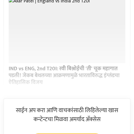
IND vs ENG, 2nd T20I: रवी बिश्नोईची 'ती' चूक महागात
पडली! जेकब बेथलच्या आक्रमणामुळे भारताविरुद्ध इंग्लंडचा
ऐतिहासिक विजय
साईन अप करा आणि वाचकांसाठी लिहिलेल्या खास
कन्टेन्टचा मिळवा अमर्याद ॲक्सेस