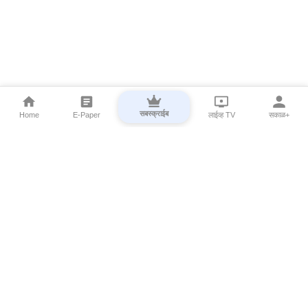
सबस्क्राईब
Home
E-Paper
लाईव्ह TV
सकाळ+
⌄
Marathi News
⌄
About Esakal