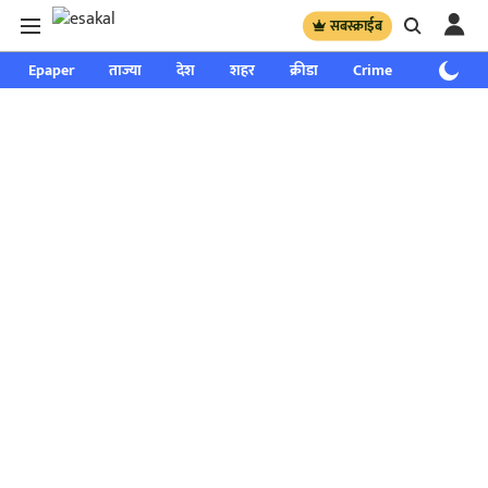
सबस्क्राईब
Epaper
ताज्या
देश
शहर
क्रीडा
Crime
साप्ताहिक