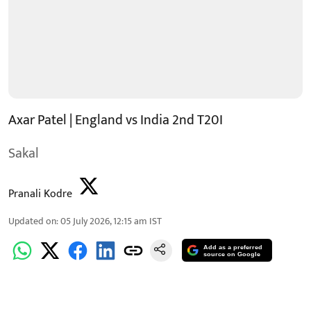
Axar Patel | England vs India 2nd T20I
Sakal
Pranali Kodre
Updated on
:
05 July 2026, 12:15 am
IST
Add as a preferred
source on Google