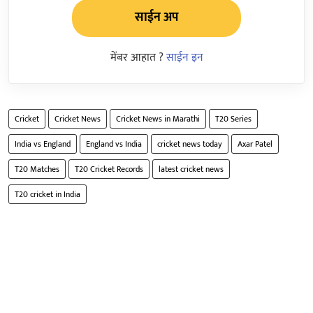
साईन अप
मेंबर आहात ?
साईन इन
Cricket
Cricket News
Cricket News in Marathi
T20 Series
India vs England
England vs India
cricket news today
Axar Patel
T20 Matches
T20 Cricket Records
latest cricket news
T20 cricket in India