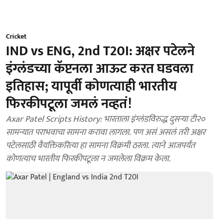
Cricket
IND vs ENG, 2nd T20I: अक्षर पटेलने
इंग्लंडच्या कॅप्टनला आऊट करत घडवला
इतिहास; यापूर्वी कोणत्याही भारतीय
फिरकीपटूला जमलं नव्हतं!
Axar Patel Scripts History: भारताला इंग्लंडविरुद्ध दुसऱ्या टी२०
सामन्यात पराभवाचा सामना करावा लागला. पण असं असलं तरी अक्षर
पटेलसाठी वैयक्तिकरित्या हा सामना विक्रमी ठरला. त्याने आजपर्यंत
कोणत्याच भारतीय फिरकीपटूला न जमलेला विक्रम केला.