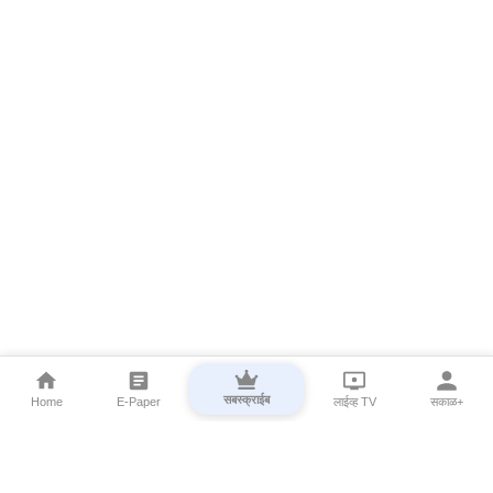
सबस्क्राईब
Home
E-Paper
लाईव्ह TV
सकाळ+