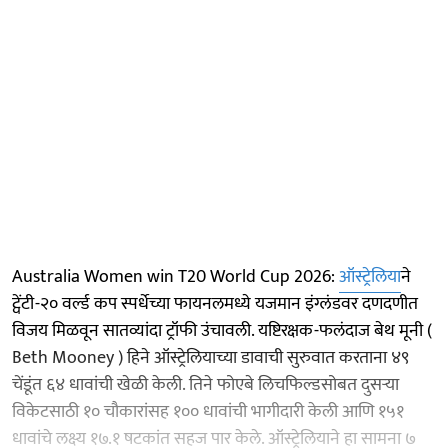
Australia Women win T20 World Cup 2026:
ऑस्ट्रेलिया
ने
ट्वेंटी-२० वर्ल्ड कप स्पर्धेच्या फायनलमध्ये यजमान इंग्लंडवर दणदणीत
विजय मिळवून सातव्यांदा ट्रॉफी उंचावली. यष्टिरक्षक-फलंदाज बेथ मूनी (
Beth Mooney ) हिने ऑस्ट्रेलियाच्या डावाची सुरुवात करताना ४९
चेंडूंत ६४ धावांची खेळी केली. तिने फोएबे लिचफिल्डसोबत दुसऱ्या
विकेटसाठी १० चौकारांसह १०० धावांची भागीदारी केली आणि १५१
धावांचे लक्ष्य १७.१ षटकांत सहज पार केले. ऑस्ट्रेलियाने हा सामना ७