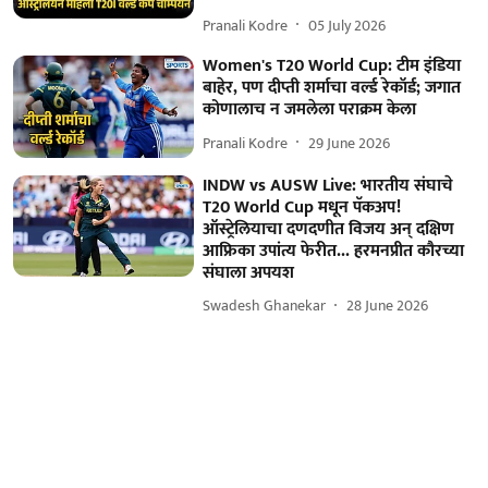
Pranali Kodre
05 July 2026
Women's T20 World Cup: टीम इंडिया
बाहेर, पण दीप्ती शर्माचा वर्ल्ड रेकॉर्ड; जगात
कोणालाच न जमलेला पराक्रम केला
Pranali Kodre
29 June 2026
INDW vs AUSW Live: भारतीय संघाचे
T20 World Cup मधून पॅकअप!
ऑस्ट्रेलियाचा दणदणीत विजय अन् दक्षिण
आफ्रिका उपांत्य फेरीत... हरमनप्रीत कौरच्या
संघाला अपयश
Swadesh Ghanekar
28 June 2026