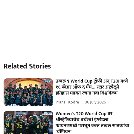
Related Stories
तब्बल ९ World Cup ट्रॉफी अन् T20I मध्ये
१६ प्लेअर ऑफ द मॅच... स्टार अष्टपैलूने
इतिहास घडवत रचना नवा विश्वविक्रम
Pranali Kodre
06 July 2026
Women's T20 World Cup वर
ऑस्ट्रेलियाचेच वर्चस्व! इंग्लंडला
फायनलमध्ये पराभूत करत तब्बल सातव्यांचा
'चॅम्पियन'