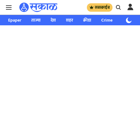
सबस्क्राईब
Epaper
ताज्या
देश
शहर
क्रीडा
Crime
साप्ताहिक