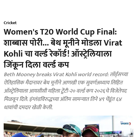
Cricket
Women's T20 World Cup Final:
शाब्बास पोरी... बेथ मूनीने मोडला Virat
Kohli चा वर्ल्ड रेकॉर्ड! ऑस्ट्रेलियाला
जिंकून दिला वर्ल्ड कप
Beth Mooney breaks Virat Kohli world record: लॉर्ड्सच्या
ऐतिहासिक मैदानावर बेथ मूनीने आणखी एक सुवर्णअध्याय लिहित
ऑस्ट्रेलियाला आयसीसी महिला ट्वेंटी-२० वर्ल्ड कप २०२६चे विजेतेपद
मिळवून दिले. इंग्लंडविरुद्धच्या अंतिम सामन्यात तिने ४९ चेंडूंत ६४
धावांची दमदार खेळी केली.