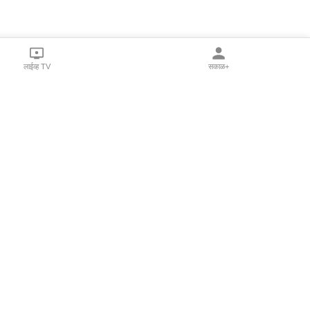
लाईव्ह TV
सकाळ+
l Programs
Print Products
Sakal Saptahik
hka
Family Doctor