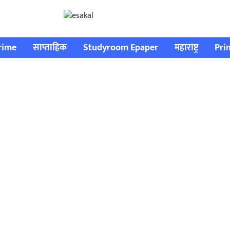
rime
साप्ताहिक
Studyroom Epaper
महाराष्ट्र
Pri