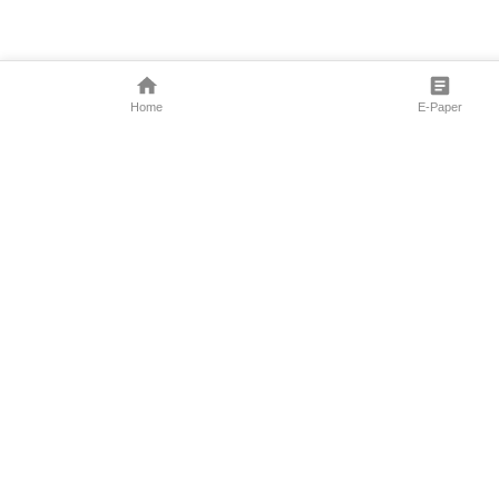
Home
E-Paper
Follow Us
Marathi News
Maharashtra N
Entertainment 