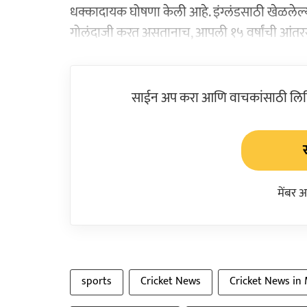
धक्कादायक घोषणा केली आहे. इंग्लंडसाठी खेळलेल्या सर्
गोलंदाजी करत असतानाच, आपली १५ वर्षांची आंतरराष्
साईन अप करा आणि वाचकांसाठी लिहिल
मेंबर 
sports
Cricket News
Cricket News in