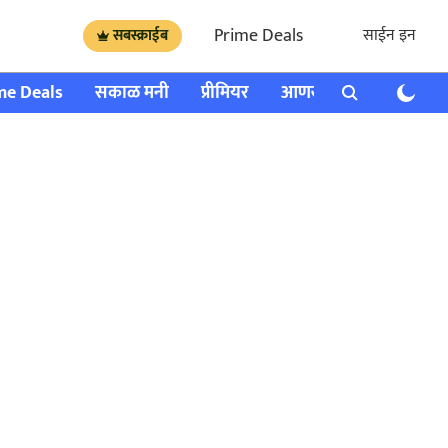
Prime Deals
साईन इन
सबस्क्राईब
me Deals
सकाळ मनी
प्रीमियर
आणखी
राशी भविष्य