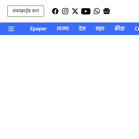
सबस्क्राईब करा
Epaper
ताज्या
देश
शहर
क्रीडा
C