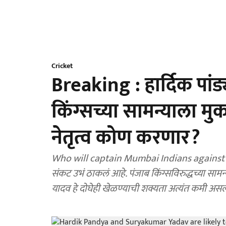
Cricket
Breaking : हार्दिक पांड्
किंग्सच्या सामन्याला 
नेतृत्व कोण करणार?
Who will captain Mumbai Indians against PB
संकट उभं ठाकलं आहे. पंजाब किंग्सविरुद्धच्या सामन्यापूर्वी कर्णधार हार्दिक पांड्या आणि स्टार फलंदाज सूर्यकुमार
यादव हे दोघेही खेळण्याची शक्यता अत्यंत कमी असल