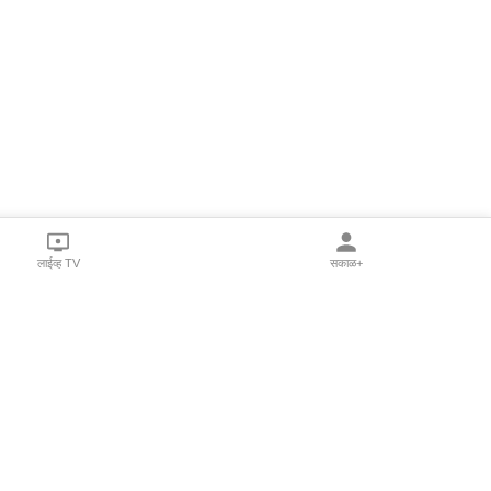
लाईव्ह TV
सकाळ+