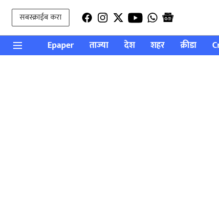
सबस्क्राईब करा
Epaper
ताज्या
देश
शहर
क्रीडा
C