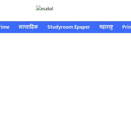
rime
साप्ताहिक
Studyroom Epaper
महाराष्ट्र
Pri