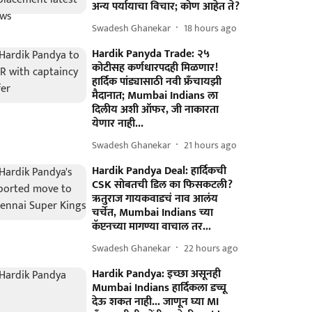
अन्य पर्यायाचा विचार; कोण आहेत ते?
Swadesh Ghanekar
18 hours ago
Hardik Panyda Trade: २५
कोटीसह कर्णधारपदही मिळणार!
हार्दिक पांड्यासाठी नवी फ्रँचायझी
मैदानात; Mumbai Indians ला
दिलीय अशी ऑफर, जी नाकारता
येणार नाही...
Swadesh Ghanekar
21 hours ago
Hardik Pandya Deal: हार्दिकची
CSK सोबतची डिल का फिसकटली?
ऋतुराज गायकवाडचं नाव आलंय
चर्चेत, Mumbai Indians च्या
कॅप्टनच्या मागण्या वाचाल तर...
Swadesh Ghanekar
22 hours ago
Hardik Pandya: इच्छा असूनही
Mumbai Indians हार्दिकला डच्चू
देऊ शकत नाही... जाणून घ्या MI