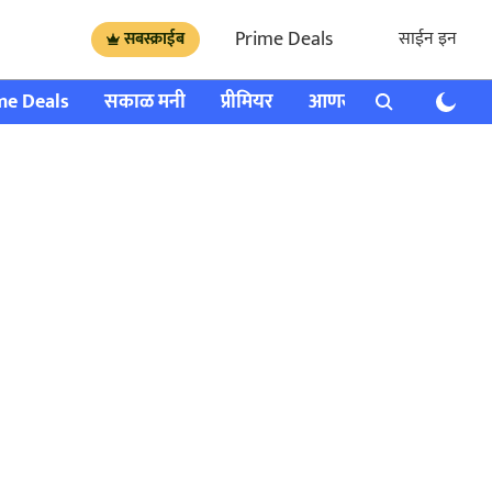
Prime Deals
साईन इन
सबस्क्राईब
me Deals
सकाळ मनी
प्रीमियर
आणखी
राशी भविष्य