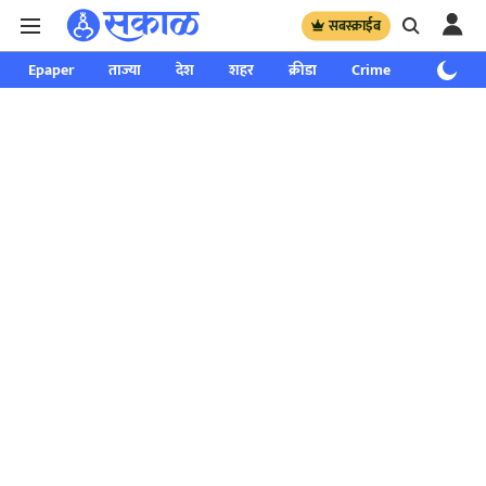
सबस्क्राईब
Epaper
ताज्या
देश
शहर
क्रीडा
Crime
साप्ताहिक