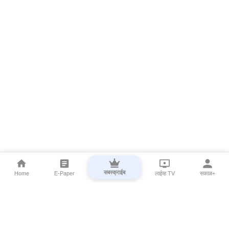
सबस्क्राईब
Home
E-Paper
लाईव्ह TV
सकाळ+