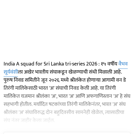
India A squad for Sri Lanka tri-series 2026 : १५ वर्षीय
वैभव
सूर्यवंशी
ला अखेर भारतीय संघाकडून खेळण्याची संधी मिळाली आहे.
पुरुष निवड समितीने जून २०२६ मध्ये श्रीलंकेत होणाऱ्या आगामी वन डे
तिरंगी मालिकेसाठी भारत 'अ' संघाची निवड केली आहे. या तिरंगी
मालिकेत यजमान श्रीलंका 'अ', भारत 'अ' आणि अफगाणिस्तान 'अ' हे संघ
सहभागी होतील. मर्यादित षटकांच्या तिरंगी मालिकेनंतर, भारत 'अ' संघ
श्रीलंका 'अ' संघाविरुद्ध दोन बहुदिवसीय सामनेही खेळेल, त्यासाठीचा
संघ नंतर जाहीर केला जाईल.