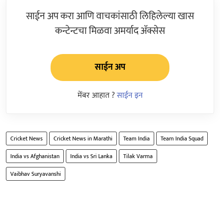
साईन अप करा आणि वाचकांसाठी लिहिलेल्या खास
कन्टेन्टचा मिळवा अमर्याद ॲक्सेस
साईन अप
मेंबर आहात ?
साईन इन
Cricket News
Cricket News in Marathi
Team India
Team India Squad
India vs Afghanistan
India vs Sri Lanka
Tilak Varma
Vaibhav Suryavanshi