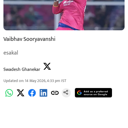
Vaibhav Sooryavanshi
esakal
Swadesh Ghanekar
Updated on
:
14 May 2026, 4:33 pm
IST
Add as a preferred
source on Google