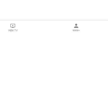
लाईव्ह TV
सकाळ+
l Programs
Print Products
Sakal Saptahik