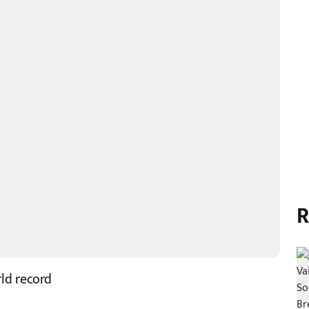
R
rld record