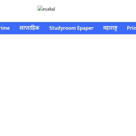
rime
साप्ताहिक
Studyroom Epaper
महाराष्ट्र
Pri