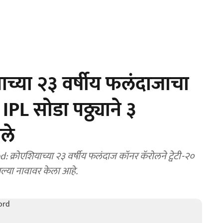
ाच्या २३ वर्षीय फलंदाजाचा
 IPL सोडा पठ्ठ्याने ३
धले
्रोएशियाच्या २३ वर्षीय फलंदाज कॉनर कॅरोलने ट्वेटी-२०
 आपल्या नावावर केला आहे.