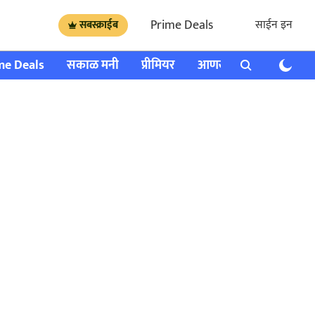
Prime Deals
साईन इन
सबस्क्राईब
me Deals
सकाळ मनी
प्रीमियर
आणखी
राशी भविष्य