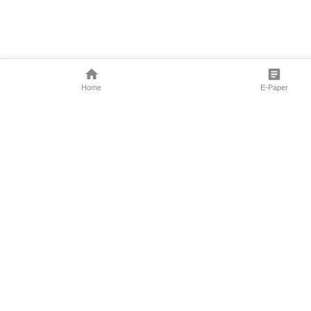
Home
E-Paper
Follow Us
Marathi News
Maharashtra N