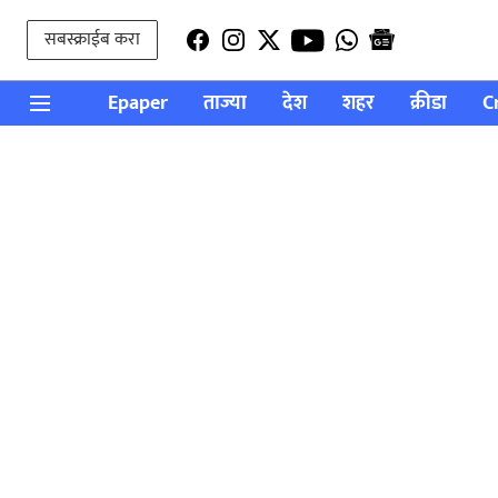
सबस्क्राईब करा
Epaper
ताज्या
देश
शहर
क्रीडा
C