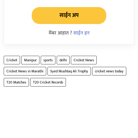
साईन अप
मेंबर आहात ?
साईन इन
Cricket
Manipur
sports
delhi
Cricket News
Cricket News in Marathi
Syed Mushtaq Ali Trophy
cricket news today
T20 Matches
T20 Cricket Records