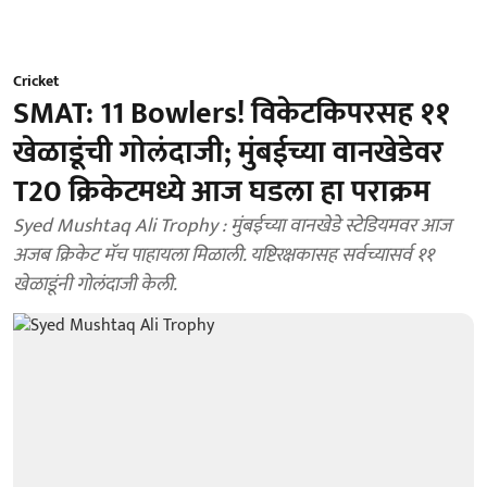
Cricket
SMAT: 11 Bowlers! विकेटकिपरसह ११
खेळाडूंची गोलंदाजी; मुंबईच्या वानखेडेवर
T20 क्रिकेटमध्ये आज घडला हा पराक्रम
Syed Mushtaq Ali Trophy : मुंबईच्या वानखेडे स्टेडियमवर आज
अजब क्रिकेट मॅच पाहायला मिळाली. यष्टिरक्षकासह सर्वच्यासर्व ११
खेळाडूंनी गोलंदाजी केली.