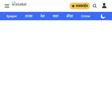
सबस्क्राईब
Epaper
ताज्या
देश
शहर
क्रीडा
Crime
साप्ताहिक