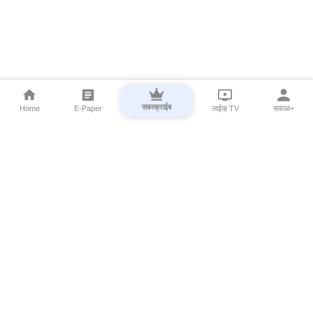
सबस्क्राईब
Home
E-Paper
लाईव्ह TV
सकाळ+
⌄
Marathi News
⌄
About Esakal
⌄
Digital Products