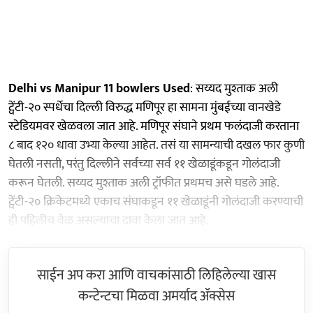
Delhi vs Manipur 11 bowlers Used
: सय्यद मुश्ताक अली
ट्वेंटी-२० स्पर्धेचा दिल्ली विरुद्ध मणिपूर हा सामना मुंबईच्या वानखेडे
स्टेडियमवर खेळवला जात आहे. मणिपूर संघाने प्रथम फलंदाजी करताना
८ बाद १२० धावा उभ्या केल्या आहेत. तसं या सामन्याची दखल फार कुणी
घेतली नसती, परंतु दिल्लीने सर्वच्या सर्व ११ खेळाडूंकडून गोलंदाजी
करून घेतली. सय्यद मुश्ताक अली ट्रॉफीत प्रथमच असे घडले आहे.
ट्वेंटी-२० क्रिकेटमध्ये एकाच संघाकडून ११ खेळाडूंनी गोलंदाजी करण्याची
ही पहिलीच वेळ असल्याचा दावा केला जात आहे.
साईन अप करा आणि वाचकांसाठी लिहिलेल्या खास
कन्टेन्टचा मिळवा अमर्याद ॲक्सेस