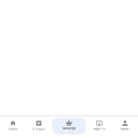
सबस्क्राईब
Home
E-Paper
लाईव्ह TV
सकाळ+