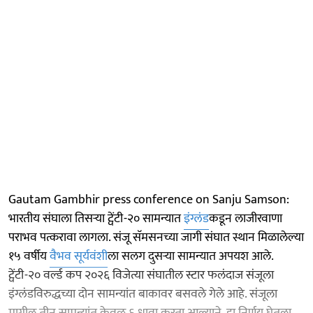
Gautam Gambhir press conference on Sanju Samson:
भारतीय संघाला तिसऱ्या ट्वेंटी-२० सामन्यात
इंग्लंड
कडून लाजीरवाणा
पराभव पत्करावा लागला. संजू सॅमसनच्या जागी संघात स्थान मिळालेल्या
१५ वर्षीय
वैभव सूर्यवंशी
ला सलग दुसऱ्या सामन्यात अपयश आले.
ट्वेंटी-२० वर्ल्ड कप २०२६ विजेत्या संघातील स्टार फलंदाज संजूला
इंग्लंडविरुद्धच्या दोन सामन्यांत बाकावर बसवले गेले आहे. संजूला
मागील तीन सामन्यांत केवळ ६ धावा करता आल्याने, हा निर्णय घेतला