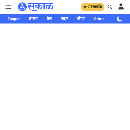
सबस्क्राईब
Epaper
ताज्या
देश
शहर
क्रीडा
Crime
साप्ताहिक