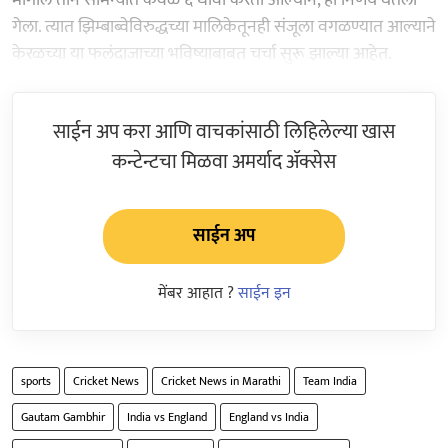
गेला. त्यात झिम्बाब्वेविरुद्धच्या मालिकेतूनही संजूला वगळण्यात आल्याने
केरळच्या या फलंदाजाच्या भविष्याबाबत चर्चा सुरू झाल्या आहेत.
साईन अप करा आणि वाचकांसाठी लिहिलेल्या खास
कन्टेन्टचा मिळवा अमर्याद ॲक्सेस
साईन अप
मेंबर आहात ?
साईन इन
sports
Cricket News
Cricket News in Marathi
Team India
Gautam Gambhir
India vs England
England vs India