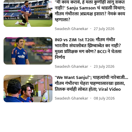
"मी काय करावे, हे मला कुणीही सांगू शकत
नाही!" Sanju Samson चं धाडसी विधान;
गौतम गंभीरला अप्रत्यक्ष इशारा? नेमकं काय
म्हणाला?
Swadesh Ghanekar
27 July 2026
IND vs ZIM 1st T20I: गौतम गंभीर
भारतीय संघासोबत झिम्बाब्वेत का नाही?
मुख्य प्रशिक्षक मग कोण? BCCI ने घेतला
निर्णय
Swadesh Ghanekar
23 July 2026
"We Want Sanju!"; चाहत्यांची नारेबाजी...
गौतम गंभीरचा चेहरा पाहण्यासारखा झाला,
तिलक वर्माही सोबत होता; Viral Video
Swadesh Ghanekar
08 July 2026