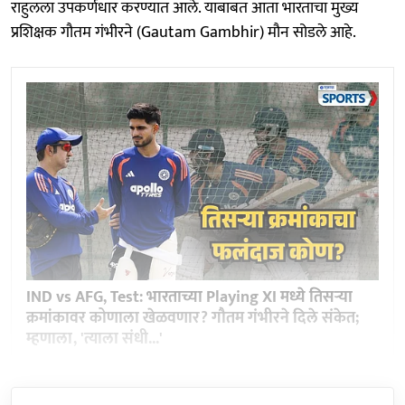
राहुलला उपकर्णधार करण्यात आले. याबाबत आता भारताचा मुख्य
प्रशिक्षक गौतम गंभीरने (Gautam Gambhir) मौन सोडले आहे.
IND vs AFG, Test: भारताच्या Playing XI मध्ये तिसऱ्या
क्रमांकावर कोणाला खेळवणार? गौतम गंभीरने दिले संकेत;
म्हणाला, 'त्याला संधी...'