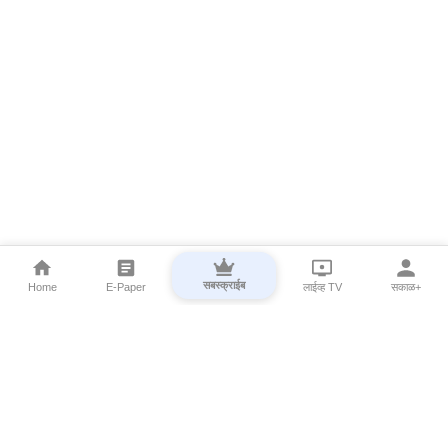
सबस्क्राईब
Home
E-Paper
लाईव्ह TV
सकाळ+