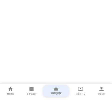
सबस्क्राईब
Home
E-Paper
लाईव्ह TV
सकाळ+