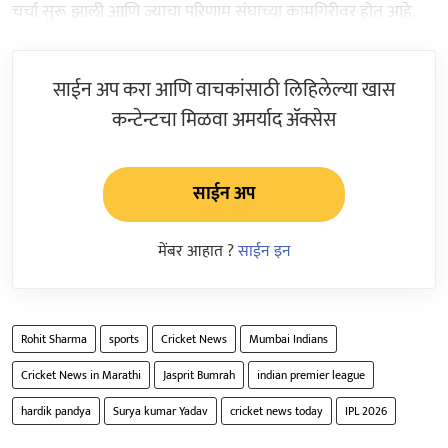
चर्चा सुरू झाली आणि ज्याचा परिणाम संघाच्या कामगिरीवर होत आहे.
साईन अप करा आणि वाचकांसाठी लिहिलेल्या खास
कन्टेन्टचा मिळवा अमर्याद ॲक्सेस
साईन अप
मेंबर आहात ?
साईन इन
Rohit Sharma
sports
Cricket News
Mumbai Indians
Cricket News in Marathi
Jasprit Bumrah
indian premier league
hardik pandya
Surya kumar Yadav
cricket news today
IPL 2026