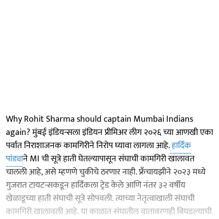
Why Rohit Sharma should captain Mumbai Indians
again? मुंबई इंडियन्सला इंडियन प्रीमिअर लीग २०२६ च्या आणखी एका
पर्वात निराशाजनक कामगिरीने निरोप घ्यावा लागला आहे.
हार्दिक
पांड्या
ने MI ची सूत्रे हाती घेतल्यापासून संघाची कामगिरी खालावत
चालली आहे, असे म्हणणे चुकीचे ठरणार नाही. फ्रँचायझीने २०२३ मध्ये
गुजरात टायटन्सकडून हार्दिकला ट्रेड केले आणि नंतर ३२ वर्षीय
खेळाडूच्या हाती संघाची सूत्रे सोपवली. त्याच्या नेतृत्वाखाली संघाची
कामगिरी खालावली आहे. या काळात संघातील वातावरणही बिघडल्याची