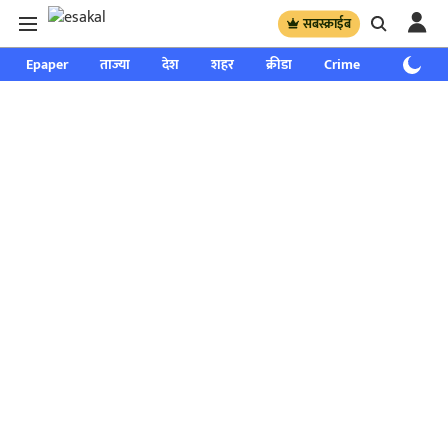
सबस्क्राईब
Epaper
ताज्या
देश
शहर
क्रीडा
Crime
साप्ताहिक