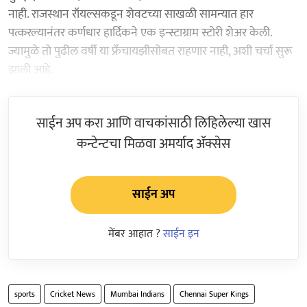
नाही. राजस्थान रॉयल्सकडून शेवटच्या साखळी सामन्यात हार
पत्करल्यानंतर कर्णधार हार्दिकने एक इन्स्टाग्राम स्टोरी शेअर केली.
ज्यामुळे तो पुढील वर्षी या फ्रँचायझीसोबत राहणार नाही, अशी चर्चा सुरू
झाली आहे.
साईन अप करा आणि वाचकांसाठी लिहिलेल्या खास
कन्टेन्टचा मिळवा अमर्याद ॲक्सेस
साईन अप
मेंबर आहात ?
साईन इन
sports
Cricket News
Mumbai Indians
Chennai Super Kings