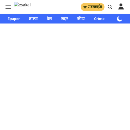
सबस्क्राईब
Epaper
ताज्या
देश
शहर
क्रीडा
Crime
साप्ताहिक