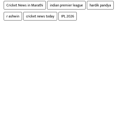
Cricket News in Marathi
indian premier league
hardik pandya
r ashwin
cricket news today
IPL 2026