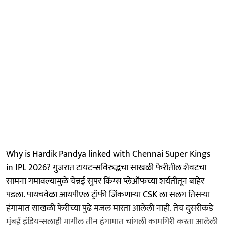
Why is Hardik Pandya linked with Chennai Super Kings
in IPL 2026? गुजरात टायटन्सविरुद्धचा साखळी फेरीतील शेवटचा
सामना गमावल्यामुळे चेन्नई सुपर किंग्स प्लेऑफच्या शर्यतीतून बाहेर
पडला. पायचवेळा आयपीएल ट्रॉफी जिंकणाऱ्या CSK ला सलग तिसऱ्या
हंगामात साखळी फेरीच्या पुढे मजल मारता आलेली नाही. तेच दुसरीकडे
मुंबई इंडियन्सलाही मागील तीन हंगामात चांगली कामगिरी करता आलेली