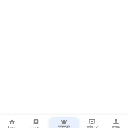
सबस्क्राईब
Home
E-Paper
लाईव्ह TV
सकाळ+