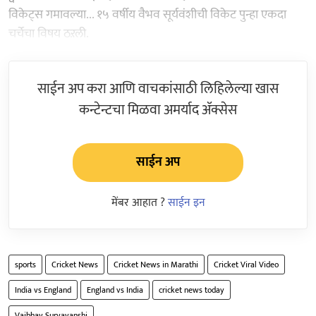
विकेट्स गमावल्या... १५ वर्षीय वैभव सूर्यवंशीची विकेट पुन्हा एकदा
चर्चेचा विषय ठऱली.
साईन अप करा आणि वाचकांसाठी लिहिलेल्या खास
कन्टेन्टचा मिळवा अमर्याद ॲक्सेस
साईन अप
मेंबर आहात ?
साईन इन
sports
Cricket News
Cricket News in Marathi
Cricket Viral Video
India vs England
England vs India
cricket news today
Vaibhav Suryavanshi