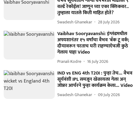
वैभव सूर्यवंशीने गेल्या वर्षभरात मोडलेत ९
वर्ल्ड रेकॉर्ड्स! जाणून घ्या एका क्लिकवर..
तुम्हाला यातले किती माहित होते?
Swadesh Ghanekar
28 July 2026
Vaibhav Sooryavanshi: इंग्लंडमधील
अपयशानंतर १५ वर्षांचा वैभव 'बॅक टू वर्क;
दौऱ्यावरून परताच घरी राहण्याऐवजी कुठे
गेलाय पाहा Video
Pranali Kodre
16 July 2026
IND vs ENG 4th T20I : पुन्हा तेच... वैभव
सूर्यवंशी IPL समजून खेळायला गेला अन्
जोफ्रा आर्चरने पुन्हा कार्यक्रम केला... Video
Swadesh Ghanekar
09 July 2026