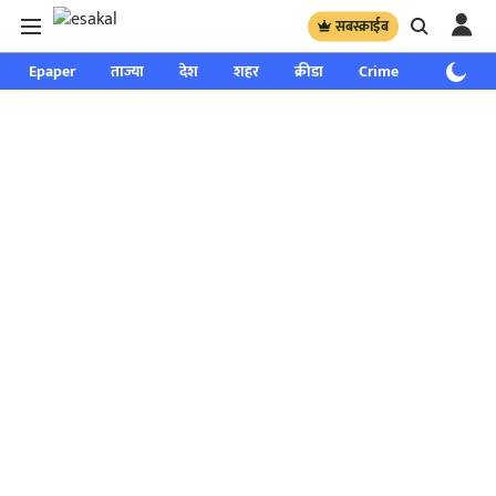
सबस्क्राईब
Epaper
ताज्या
देश
शहर
क्रीडा
Crime
साप्ताहिक