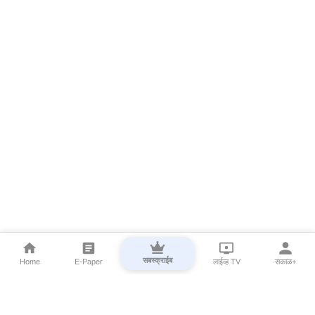
सबस्क्राईब
Home
E-Paper
लाईव्ह TV
सकाळ+