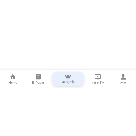
सबस्क्राईब
Home
E-Paper
लाईव्ह TV
सकाळ+