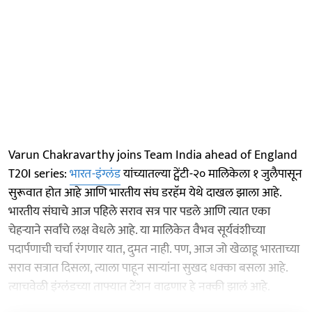
Varun Chakravarthy joins Team India ahead of England
T20I series:
भारत-इंग्लंड
यांच्यातल्या ट्वेंटी-२० मालिकेला १ जुलैपासून
सुरूवात होत आहे आणि भारतीय संघ डरहॅम येथे दाखल झाला आहे.
भारतीय संघाचे आज पहिले सराव सत्र पार पडले आणि त्यात एका
चेहऱ्याने सर्वांचे लक्ष वेधले आहे. या मालिकेत वैभव सूर्यवंशीच्या
पदार्पणाची चर्चा रंगणार यात, दुमत नाही. पण, आज जो खेळाडू भारताच्या
सराव सत्रात दिसला, त्याला पाहून साऱ्यांना सुखद धक्का बसला आहे.
त्याचवेळी इंग्लंडच्या ताफ्यात टेंशन वाढणार हे नक्की झालं आहे.