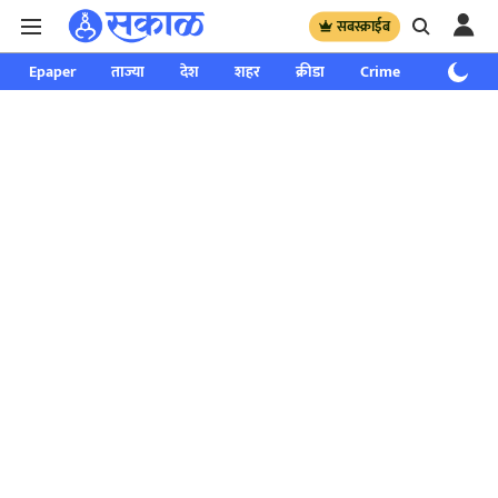
सबस्क्राईब
Epaper
ताज्या
देश
शहर
क्रीडा
Crime
साप्ताहिक