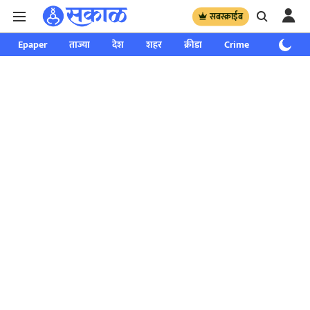
सबस्क्राईब
Epaper
ताज्या
देश
शहर
क्रीडा
Crime
साप्ताहिक