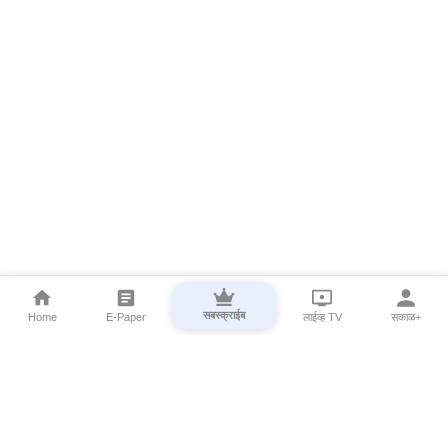
सबस्क्राईब
Home
E-Paper
लाईव्ह TV
सकाळ+