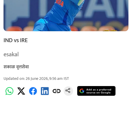
IND vs IRE
esakal
सकाळ वृत्तसेवा
Updated on
:
26 June 2026, 9:56 am
IST
Add as a preferred
source on Google