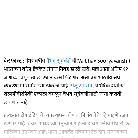
बेलफास्ट :
पंधरावर्षीय
वैभव सूर्यवंशी
ची(Vaibhav Sooryavanshi)
भारताच्या वरिष्ठ क्रिकेट संघात निवड झाली खरी; मात्र आता अंतिम ११
जणांच्या चमूत त्याला स्थान कसे मिळणार, असा प्रश्न भारतीय संघ
व्यवस्थापनासमोर उभा ठाकला आहे.
संजू सॅमसन
, अभिषेक शर्मा या
सलामीवीरांपैकी एकाला वगळून वैभव सूर्यवंशीसाठी जागा करावी
लागणार आहे.
प्रत्यक्षात टीम इंडियाचे व्यवस्थापन कोणता निर्णय घेतेय हे पाहणे रंजक
ठरणार आहे. श्रेयस अय्यरच्या नेतृत्वात पहिल्यांदाच भारतीय संघ टी-२०
मालिकेत उतरणार आहे. भारत-आयर्लंड यांच्यामधील दोन सामन्यांच्या