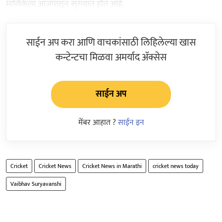
मालिकेला आजपासून सुरुवात होत आहे.
साईन अप करा आणि वाचकांसाठी लिहिलेल्या खास
कन्टेन्टचा मिळवा अमर्याद ॲक्सेस
साईन अप
मेंबर आहात ?
साईन इन
Cricket
Cricket News
Cricket News in Marathi
cricket news today
Vaibhav Suryavanshi