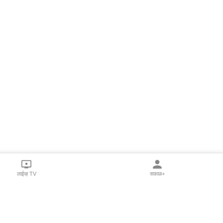
लाईव्ह TV
सकाळ+