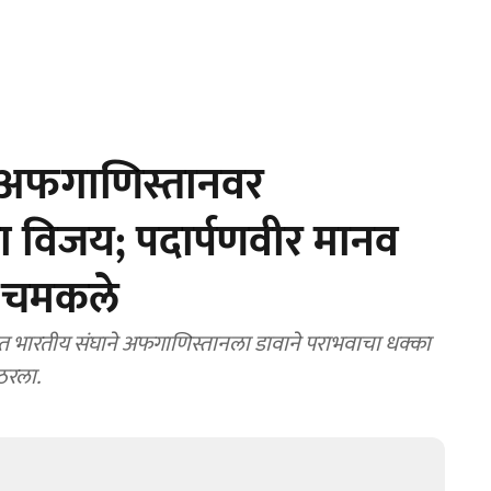
 अफगाणिस्तानवर
ा विजय; पदार्पणवीर मानव
र चमकले
ीत भारतीय संघाने अफगाणिस्तानला डावाने पराभवाचा धक्का
ठरला.