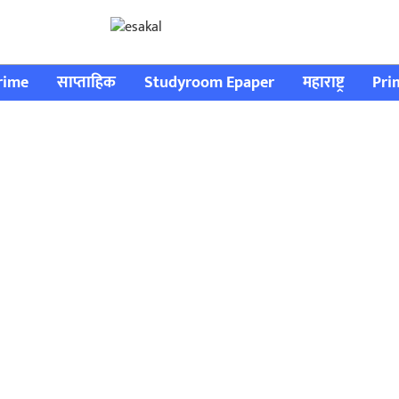
rime
साप्ताहिक
Studyroom Epaper
महाराष्ट्र
Pri