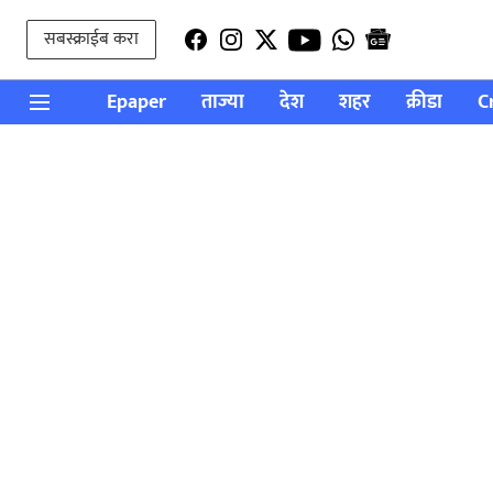
सबस्क्राईब करा
Epaper
ताज्या
देश
शहर
क्रीडा
C