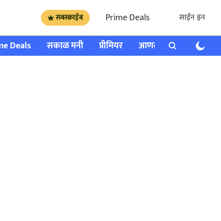
Prime Deals
साईन इन
सबस्क्राईब
me Deals
सकाळ मनी
प्रीमियर
आणखी
राशी भविष्य