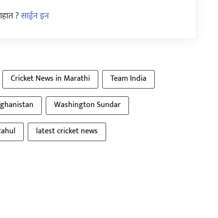
आहात ?
साईन इन
Cricket News in Marathi
Team India
fghanistan
Washington Sundar
Rahul
latest cricket news