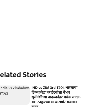
elated Stories
IND vs ZIM 3rd T20I: भारताचा
झिम्बाब्वेला व्हाईटवॉश! वैभव
सूर्यवंशीच्या वादळानंतर मयंक यादव-
यश ठाकूरच्या माऱ्यासमोर यजमान
गारद