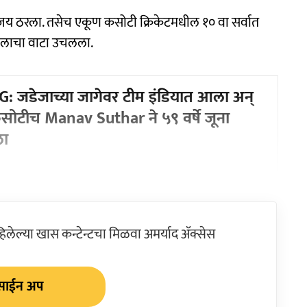
जय ठरला. तसेच एकूण कसोटी क्रिकेटमधील १० वा सर्वात
मोलाचा वाटा उचलला.
: जडेजाच्या जागेवर टीम इंडियात आला अन्
सोटीच Manav Suthar ने ५९ वर्षे जूना
ला
ेल्या खास कन्टेन्टचा मिळवा अमर्याद ॲक्सेस
साईन अप