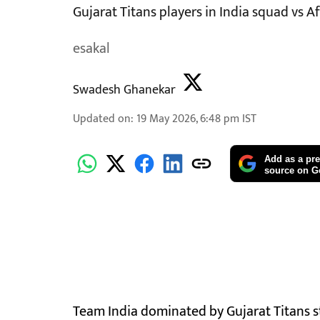
Gujarat Titans players in India squad vs 
esakal
Swadesh Ghanekar
Updated on
:
19 May 2026, 6:48 pm
IST
Add as a pre
source on G
Team India dominated by Gujarat Titans star