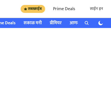
Prime Deals
साईन इन
सबस्क्राईब
me Deals
सकाळ मनी
प्रीमियर
आणखी
राशी भविष्य