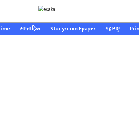
rime
साप्ताहिक
Studyroom Epaper
महाराष्ट्र
Pri