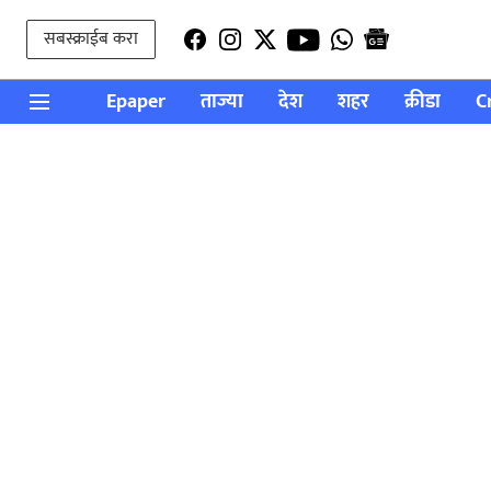
सबस्क्राईब करा
Epaper
ताज्या
देश
शहर
क्रीडा
C