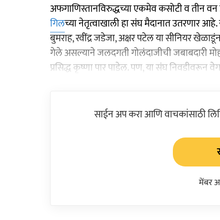
अफगाणिस्तानविरुद्धच्या एकमेव कसोटी व तीन वन डे
गिल
च्या नेतृत्वाखाली हा संघ मैदानात उतरणार आहे. 
बुमराह, रवींद्र जडेजा, अक्षर पटेल या सीनियर खेळाडूंना
गेले असल्याने जलदगती गोलंदाजीची जबाबदारी मोहम्
प्रसिद्ध कृष्णा पार पाडेल. पण, या संघ निवडीवरून 
साईन अप करा आणि वाचकांसाठी लिहिल
मेंबर 