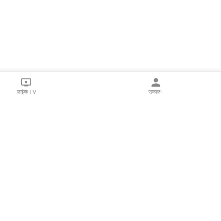
लाईव्ह TV
सकाळ+