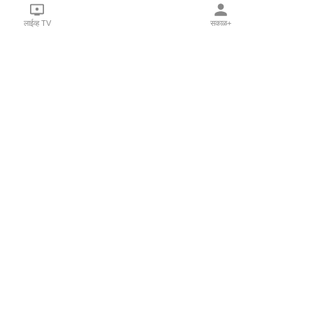
लाईव्ह TV
सकाळ+
l Programs
Print Products
Sakal Saptahik
hka
Family Doctor
 Crowdfunding
Sakal Publications