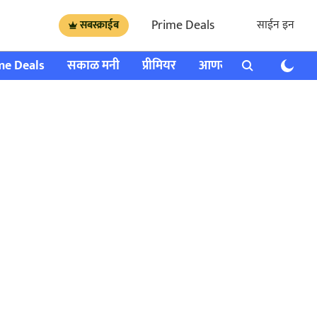
Prime Deals
साईन इन
सबस्क्राईब
me Deals
सकाळ मनी
प्रीमियर
आणखी
राशी भविष्य