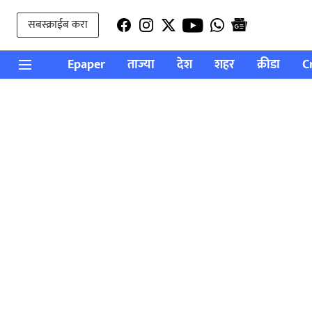
सबस्क्राईब करा
Epaper
ताज्या
देश
शहर
क्रीडा
C