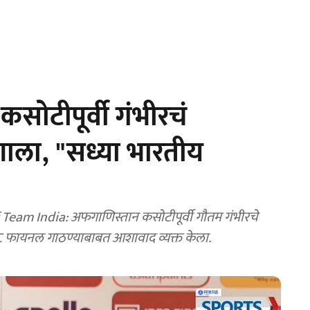
सोटीपूर्वी गंभीरचं
ाला, "सध्या भारतीय
m India: अफगाणिस्तान कसोटीपूर्वी गौतम गंभीरचे
 WTC फायनल गाठण्याबाबत आशावाद व्यक्त केला.