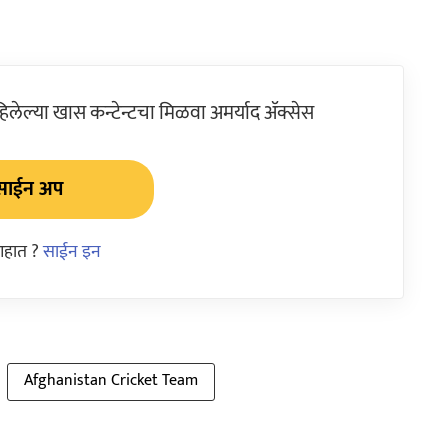
ेल्या खास कन्टेन्टचा मिळवा अमर्याद ॲक्सेस
साईन अप
आहात ?
साईन इन
Afghanistan Cricket Team