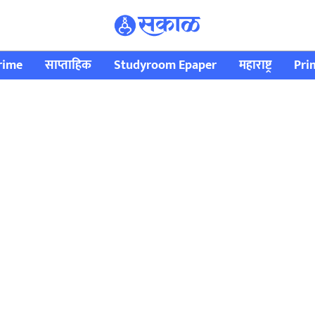
rime
साप्ताहिक
Studyroom Epaper
महाराष्ट्र
Pri