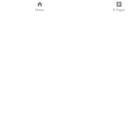
Home
E-Paper
Follow Us
Marathi News
Maharashtra N
Entertainment 
Sports News