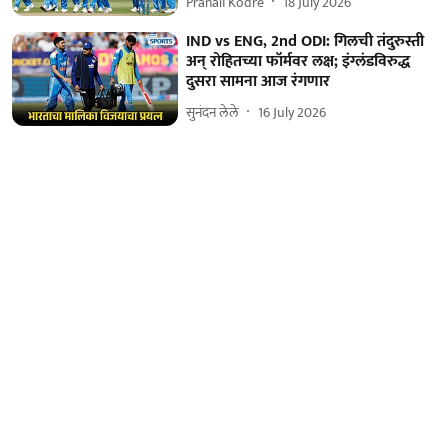
Pranali Kodre
18 July 2026
IND vs ENG, 2nd ODI: गिलची तंदुरुस्ती
अन् रोहितच्या फॉर्मवर लक्ष; इंग्लंडविरुद्ध
दुसरा सामना आज रंगणार
सुनंदन लेले
16 July 2026