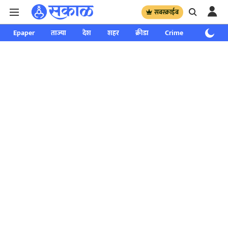
सबस्क्राईब
Epaper
ताज्या
देश
शहर
क्रीडा
Crime
साप्ताहिक