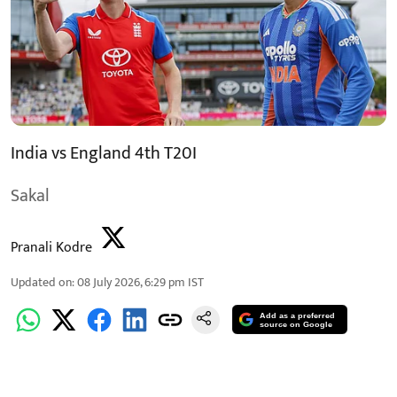
India vs England 4th T20I
Sakal
Pranali Kodre
Updated on
:
08 July 2026, 6:29 pm
IST
Add as a preferred
source on Google