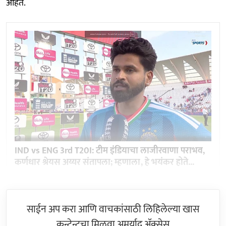
आहेत.
IND vs ENG 3rd T20I: टीम इंडियाचा लाजीरवाणा पराभव,
कर्णधार श्रेयस अय्यर संतापला; म्हणाला, हे भयंकर होते...
साईन अप करा आणि वाचकांसाठी लिहिलेल्या खास
कन्टेन्टचा मिळवा अमर्याद ॲक्सेस