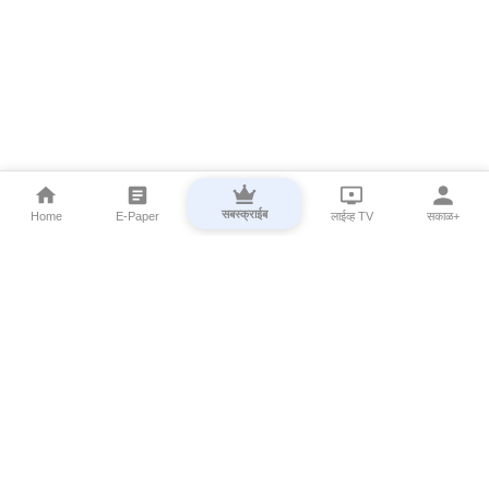
सबस्क्राईब
Home
E-Paper
लाईव्ह TV
सकाळ+
⌄
Marathi News