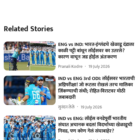
Related Stories
ENG vs IND: भारत-इंग्लंडचे खेळाडू दंडाला
काळी पट्टी बांधून लॉर्ड्सवर का उतरले?
कारण वाचून जड होईल अंतःकरण
Pranali Kodre
19 July 2026
IND vs ENG 3rd ODI: लॉर्ड्सवर भारताची
अग्निपरीक्षा! जो रूटला रोखलं तरच मालिका
जिंकण्याची संधी; रोहित-विराटवर मोठी
जबाबदारी
सुनंदन लेले
19 July 2026
IND vs ENG: लॉर्ड्स वनडेपूर्वी भारतीय
संघात अचानक बदल! विदर्भाच्या खेळाडूची
निवड, पण कोण गेलं संघाबाहेर?