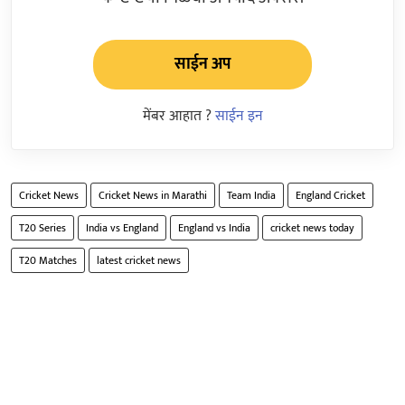
साईन अप
मेंबर आहात ?
साईन इन
Cricket News
Cricket News in Marathi
Team India
England Cricket
T20 Series
India vs England
England vs India
cricket news today
T20 Matches
latest cricket news