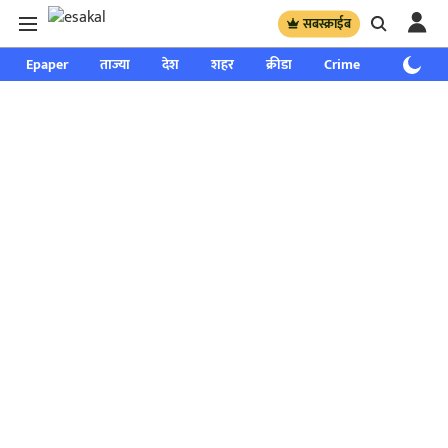
सबस्क्राईब
Epaper
ताज्या
देश
शहर
क्रीडा
Crime
साप्ताहिक