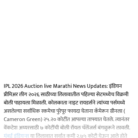
IPL 2026 Auction live Marathi News Updates: इंडियन
प्रीमिअर लीग २०२६ साठीच्या लिलावातील पहिल्या सेटमध्येच विक्रमी
बोली पाहायला मिळाली. कोलकाता नाइट रायडर्सने त्यांच्या पर्समध्ये
असलेल्या सर्वाधिक रकमेचा पुरेपूर फायदा घेताना कॅमेरून ग्रीनला (
Cameron Green) २५.२० कोटींत आपल्या ताफ्यात घेतले. त्यानंतर
वेंकटेश अय्यरसाठी ७ कोटींची बोली रॉयल चॅलेंजर्स बंगळुरूने लावली.
मुंबई इंडियन्स
या लिलावात सर्वात कमी २.७५ कोटी घेऊन आले होते