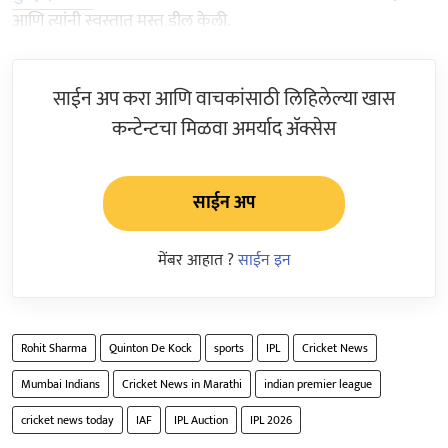
आणि त्यांनी स्वस्तात मस्त डील केली.
साईन अप करा आणि वाचकांसाठी लिहिलेल्या खास
कन्टेन्टचा मिळवा अमर्याद ॲक्सेस
साईन अप
मेंबर आहात ?
साईन इन
Rohit Sharma
Quinton De Kock
sports
IPL
Cricket News
Mumbai Indians
Cricket News in Marathi
indian premier league
cricket news today
IAF
IPL Auction
IPL 2026