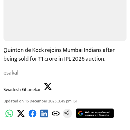
Quinton de Kock rejoins Mumbai Indians after
being sold for ₹1 crore in IPL 2026 auction.
esakal
Swadesh Ghanekar
Updated on
:
16 December 2025, 3:49 pm
IST
Add as a preferred
source on Google