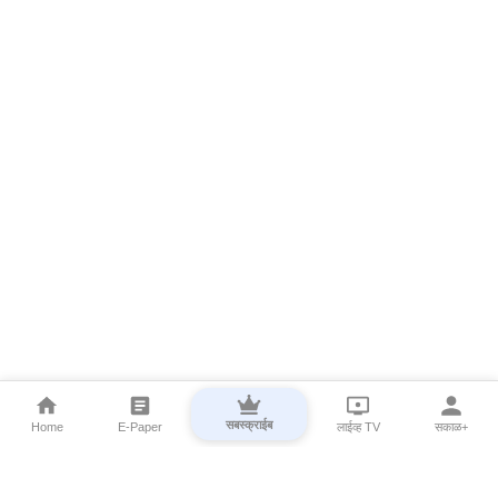
सबस्क्राईब
Home
E-Paper
लाईव्ह TV
सकाळ+