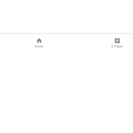
Home
E-Paper
Follow Us
Marathi News