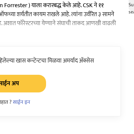
n Forrester ) याला करारबद्ध केले आहे. CSK ने ११
ऑफच्या शर्यतीत कायम राखले आहे. त्यांना उर्वरित ३ सामने
हे. अशात फॉरेस्टरच्या येण्याने संघाची ताकद आणखी वाढली
ेल्या खास कन्टेन्टचा मिळवा अमर्याद ॲक्सेस
साईन अप
आहात ?
साईन इन