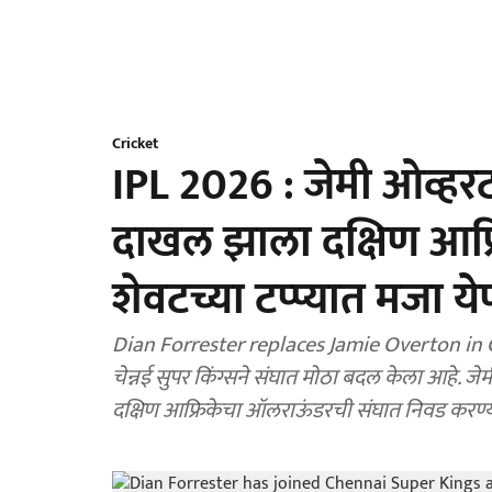
Cricket
IPL 2026 : जेमी ओव्हर
दाखल झाला दक्षिण आफ
शेवटच्या टप्प्यात मजा य
Dian Forrester replaces Jamie Overton in CSK
चेन्नई सुपर किंग्सने संघात मोठा बदल केला आहे. जेमी ओव्हरटन दुखापतीमुळे स्पर्धेबाहेर गेला असून त्याच्या जागी
दक्षिण आफ्रिकेचा ऑलराऊंडरची संघात निवड करण