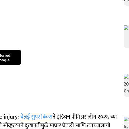
ferred
oogle
o injury:
चेन्नई सुपर किंग्स
ने इंडियन प्रीमिअर लीग २०२६ च्या
मी ओव्हरटनने दुखापतीमुळे माघार घेतली आणि त्याच्याजागी