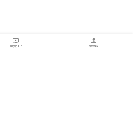
लाईव्ह TV
सकाळ+
l Programs
Print Products