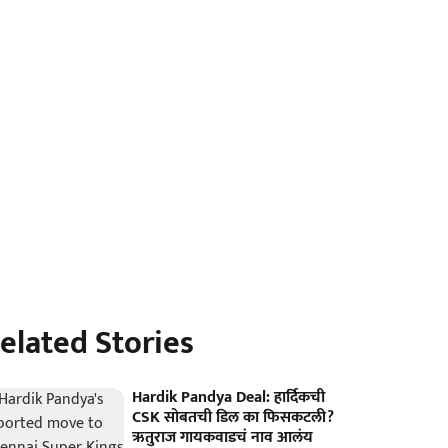
elated Stories
Hardik Pandya Deal: हार्दिकची
CSK सोबतची डिल का फिसकटली?
ऋतुराज गायकवाडचं नाव आलंय