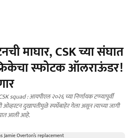
टनची माघार, CSK च्या संघात
्रिकेचा स्फोटक ऑलराऊंडर!
ेणार
 squad : आयपीएल २०२६ च्या निर्णायक टप्प्यापूर्वी
्यात आली आहे.