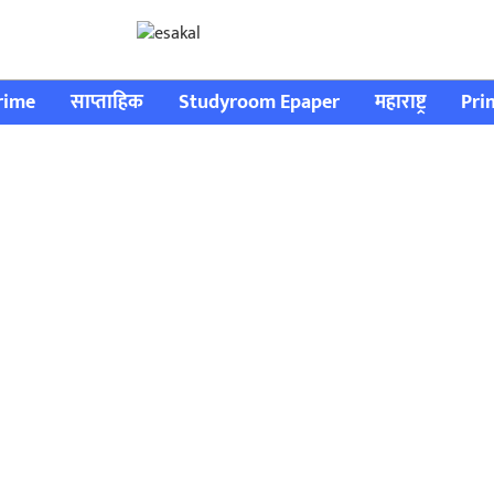
rime
साप्ताहिक
Studyroom Epaper
महाराष्ट्र
Pri