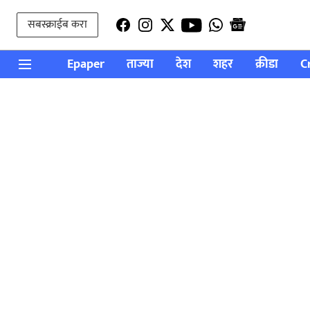
सबस्क्राईब करा
Epaper
ताज्या
देश
शहर
क्रीडा
C