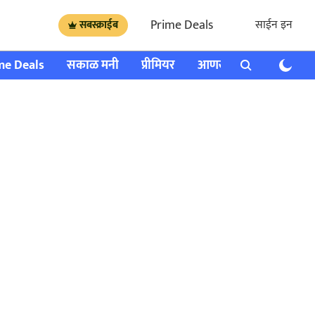
Prime Deals
साईन इन
सबस्क्राईब
me Deals
सकाळ मनी
प्रीमियर
आणखी
राशी भविष्य