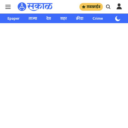
सबस्क्राईब
Epaper
ताज्या
देश
शहर
क्रीडा
Crime
साप्ताहिक