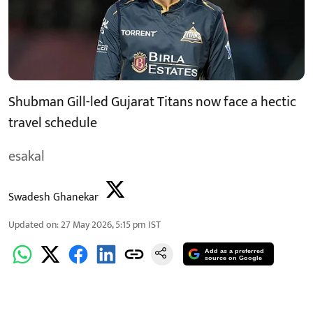
Shubman Gill-led Gujarat Titans now face a hectic
travel schedule
esakal
Swadesh Ghanekar
Updated on
:
27 May 2026, 5:15 pm
IST
Add as a preferred
source on Google