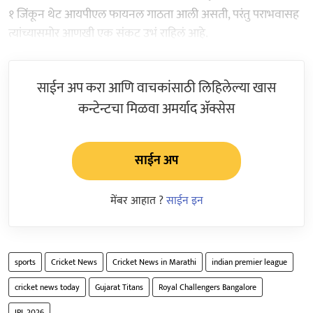
१ जिंकून थेट आयपीएल फायनल गाठता आली असती, परंतु पराभवासह
त्यांच्यासमोर आणखी एक संकट उभं राहिलं आहे.
साईन अप करा आणि वाचकांसाठी लिहिलेल्या खास
कन्टेन्टचा मिळवा अमर्याद ॲक्सेस
साईन अप
मेंबर आहात ?
साईन इन
sports
Cricket News
Cricket News in Marathi
indian premier league
cricket news today
Gujarat Titans
Royal Challengers Bangalore
IPL 2026