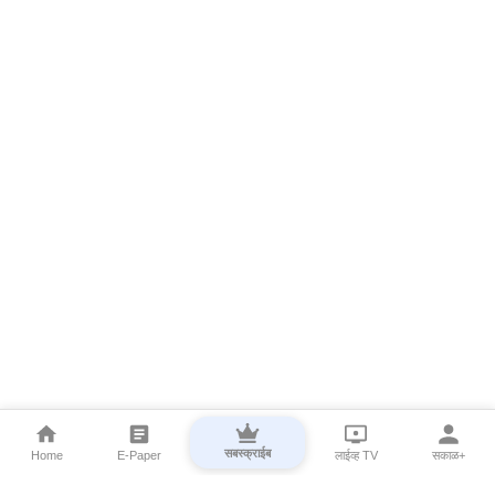
सबस्क्राईब
Home
E-Paper
लाईव्ह TV
सकाळ+