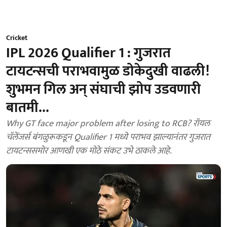
Cricket
IPL 2026 Qualifier 1 : गुजरात
टायटन्सची पराभवामुळ डोकेदुखी वाढली!
शुभमन गिल अन् संघाची झोप उडवणारी
बातमी...
Why GT face major problem after losing to RCB? रॉयल
चॅलेंजर्स बंगळुरूकडून Qualifier 1 मध्ये पराभव झाल्यानंतर गुजरात
टायटन्ससमोर आणखी एक मोठे संकट उभे ठाकले आहे.