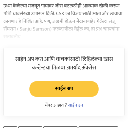
उभ्या केलेल्या मजबूत पायावर जॉस बटलरनेही आक्रमक खेळी करून
मोठी धावसंख्या उभारून दिली. CSK ला विजयासाठी आता जोर लावावा
लागणार हे निश्चित आहे. पण, जखमी होऊन मैदानाबाहेर गेलेला संजू
सॅमसन ( Sanju Samson) फलंदाजीला येईल का, हा प्रश्न चाहत्यांना
सतावतोय.
साईन अप करा आणि वाचकांसाठी लिहिलेल्या खास
कन्टेन्टचा मिळवा अमर्याद ॲक्सेस
साईन अप
मेंबर आहात ?
साईन इन