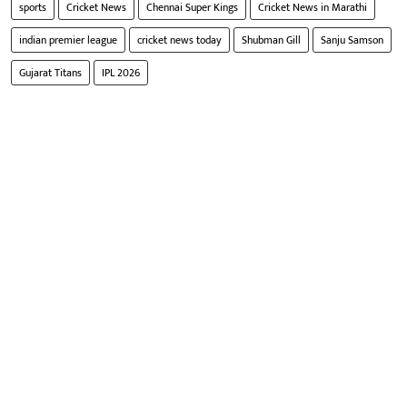
sports
Cricket News
Chennai Super Kings
Cricket News in Marathi
indian premier league
cricket news today
Shubman Gill
Sanju Samson
Gujarat Titans
IPL 2026