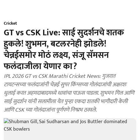
Cricket
GT vs CSK Live: साई सुदर्शनचे शतक
हुकले! शुभमन, बटलरनेही झोडले!
चेन्नईसमोर मोठं लक्ष्य, संजू सॅमसन
फलंदाजीला येणार का?
IPL 2026 GT vs CSK Marathi Cricket News: गुजरात
टायटन्सच्या फलंदाजांनी चेन्नई सुपर किंग्सच्या गोलंदाजांची अक्षरशः
धुलाई करत अहमदाबादमध्ये धावांचा पाऊस पाडला. शुभमन गिल आणि
साई सुदर्शन यांनी सलामीला येत पुन्हा एकदा शतकी भागीदारी केली
आणि CSK च्या गोलंदाजांना पूर्णपणे निष्प्रभ ठरवले.