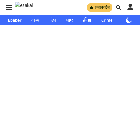
सबस्क्राईब
Epaper
ताज्या
देश
शहर
क्रीडा
Crime
साप्ताहिक