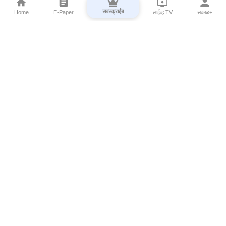
सबस्क्राईब
Home
E-Paper
लाईव्ह TV
सकाळ+
⌄
Marathi News
⌄
About Esakal
⌄
Digital Products
⌄
Sakal Programs
⌄
Print Products