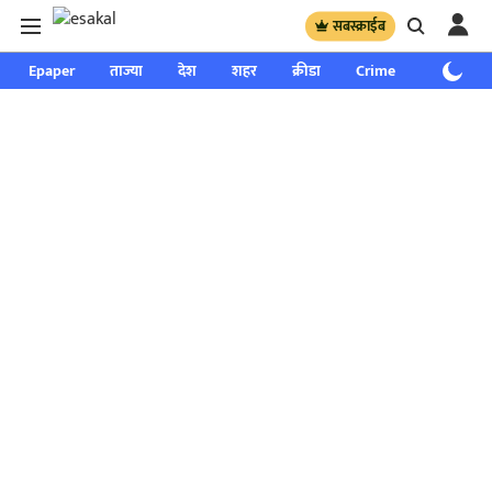
सबस्क्राईब
Epaper
ताज्या
देश
शहर
क्रीडा
Crime
साप्ताहिक