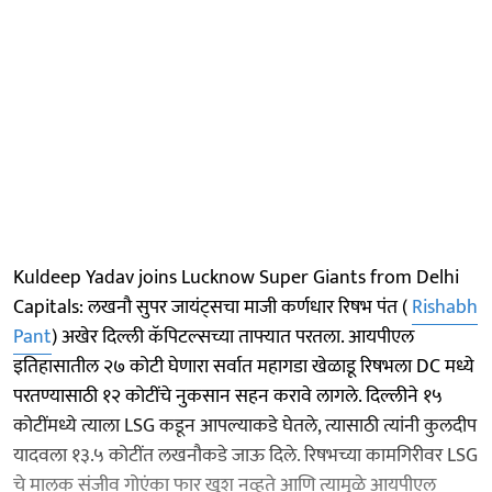
Kuldeep Yadav joins Lucknow Super Giants from Delhi
Capitals: लखनौ सुपर जायंट्सचा माजी कर्णधार रिषभ पंत (
Rishabh
Pant
) अखेर दिल्ली कॅपिटल्सच्या ताफ्यात परतला. आयपीएल
इतिहासातील २७ कोटी घेणारा सर्वात महागडा खेळाडू रिषभला DC मध्ये
परतण्यासाठी १२ कोटींचे नुकसान सहन करावे लागले. दिल्लीने १५
कोटींमध्ये त्याला LSG कडून आपल्याकडे घेतले, त्यासाठी त्यांनी कुलदीप
यादवला १३.५ कोटींत लखनौकडे जाऊ दिले. रिषभच्या कामगिरीवर LSG
चे मालक संजीव गोएंका फार खूश नव्हते आणि त्यामुळे आयपीएल