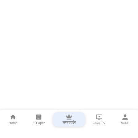
सबस्क्राईब
Home
E-Paper
लाईव्ह TV
सकाळ+