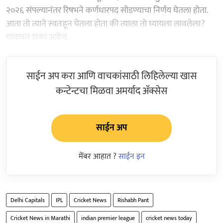
२०२६ संपल्यानंतर रिषभने कर्णधारपद सोडण्याचा निर्णय घेतला होता.
आता तो त्याने स्वतःहून घेतला होता की त्याला तो घ्यायला लावलेला?
याबाबत शंका आहेच.
साईन अप करा आणि वाचकांसाठी लिहिलेल्या खास
कन्टेन्टचा मिळवा अमर्याद ॲक्सेस
साईन अप
मेंबर आहात ?
साईन इन
Delhi Capitals
IPL
Cricket News
Rishabh Pant
Cricket News in Marathi
indian premier league
cricket news today