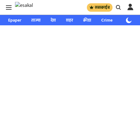
सबस्क्राईब
Epaper
ताज्या
देश
शहर
क्रीडा
Crime
साप्ताहिक