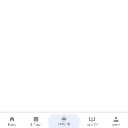
सबस्क्राईब
Home
E-Paper
लाईव्ह TV
सकाळ+