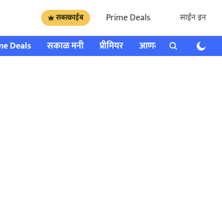
Prime Deals
साईन इन
सबस्क्राईब
me Deals
सकाळ मनी
प्रीमियर
आणखी
राशी भविष्य