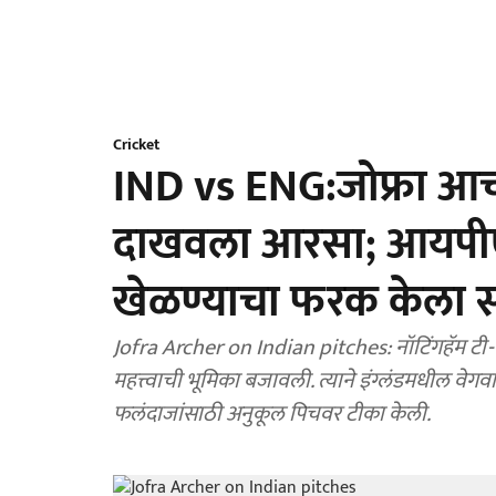
Cricket
IND vs ENG:जोफ्रा आर्
दाखवला आरसा; आयपीएल 
खेळण्याचा फरक केला स्प
Jofra Archer on Indian pitches: नॉटिंगहॅम टी-२०
महत्त्वाची भूमिका बजावली. त्याने इंग्लंडमधील वेग
फलंदाजांसाठी अनुकूल पिचवर टीका केली.