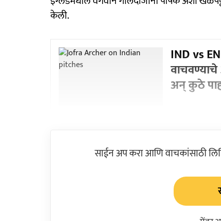
इंग्लंडमधील वेगवान गोलंदाजांना पोषक अशा खेळपट्ट
केली.
IND vs EN
वाचवण्याचे
अन् कुठे पा
साईन अप करा आणि वाचकांसाठी लिहिल