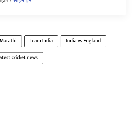
आहात ?
साईन इन
 Marathi
Team India
India vs England
latest cricket news