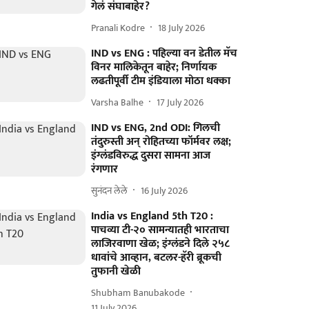
गेलं संघाबाहेर?
Pranali Kodre
18 July 2026
IND vs ENG : पहिल्या वन डेतील मॅच
विनर मालिकेतून बाहेर; निर्णायक
लढतीपूर्वी टीम इंडियाला मोठा धक्का
Varsha Balhe
17 July 2026
IND vs ENG, 2nd ODI: गिलची
तंदुरुस्ती अन् रोहितच्या फॉर्मवर लक्ष;
इंग्लंडविरुद्ध दुसरा सामना आज
रंगणार
सुनंदन लेले
16 July 2026
India vs England 5th T20 :
पाचव्या टी-२० सामन्यातही भारताचा
लाजिरवाणा खेळ; इंग्लंडने दिले २५८
धावांचे आव्हान, बटलर-हॅरी ब्रूकची
तुफानी खेळी
Shubham Banubakode
11 July 2026