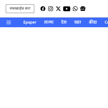
सबस्क्राईब करा
Epaper
ताज्या
देश
शहर
क्रीडा
C