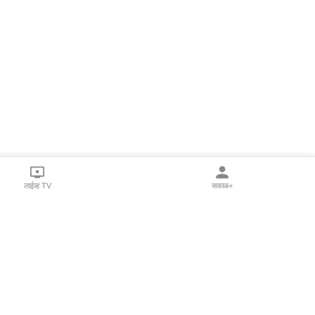
लाईव्ह TV
सकाळ+