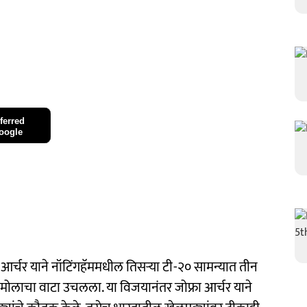
ferred
oogle
र्चर याने नॉटिंगहॅममधील तिसऱ्या टी-२० सामन्यात तीन
मोलाचा वाटा उचलला. या विजयानंतर जोफ्रा आर्चर याने