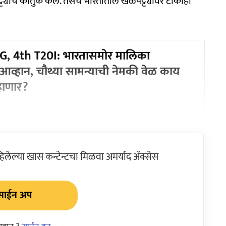
्यांचे कौतुक केले. तसेच भारतातील खेळपट्ट्यांवर टीकाही
G, 4th T20I: भारतासमोर मालिका
 आव्हान, चौथ्या सामन्याची नेमकी वेळ काय
हाणार?
ेल्या खास कन्टेन्टचा मिळवा अमर्याद ॲक्सेस
साईन अप