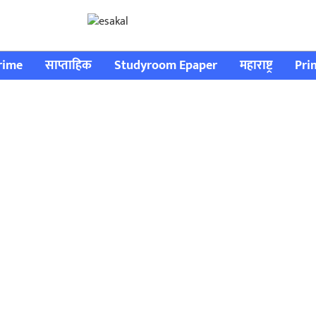
rime
साप्ताहिक
Studyroom Epaper
महाराष्ट्र
Pri