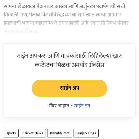
सामना खेळायला मैदानावर उतरला आणि अर्जुनला पदार्पणाची संधी
मिळाली. पण, पंजाब किंग्सविरुद्धच्या या सामन्यात त्याचा अपमान
झाल्याची भावना चाहत्यांमध्ये तयार झाली आहे. त्यात तो रिषभ पंतवर
संतापलेला दिसला.
साईन अप करा आणि वाचकांसाठी लिहिलेल्या खास
कन्टेन्टचा मिळवा अमर्याद ॲक्सेस
साईन अप
मेंबर आहात ?
साईन इन
sports
Cricket News
Rishabh Pant
Punjab Kings