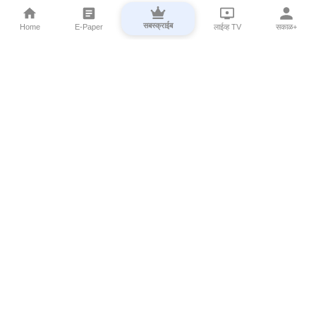
सबस्क्राईब
Home
E-Paper
लाईव्ह TV
सकाळ+
⌄
Marathi News
⌄
About Esakal
⌄
Digital Products
⌄
Sakal Programs
⌄
Print Products