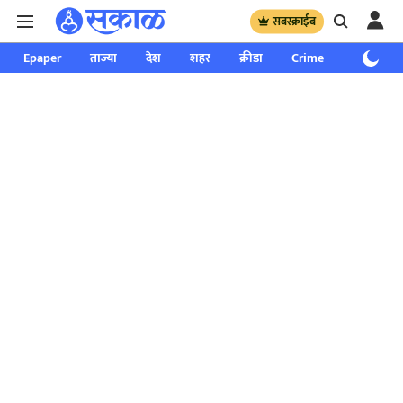
सबस्क्राईब
Epaper
ताज्या
देश
शहर
क्रीडा
Crime
साप्ताहिक