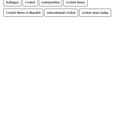
Kolhapur
Cricket
maharashtra
Cricket News
Cricket News in Marathi
international cricket
cricket news today