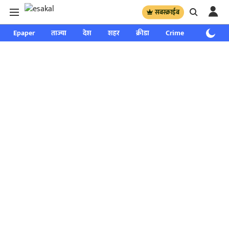
सबस्क्राईब
Epaper
ताज्या
देश
शहर
क्रीडा
Crime
साप्ताहिक