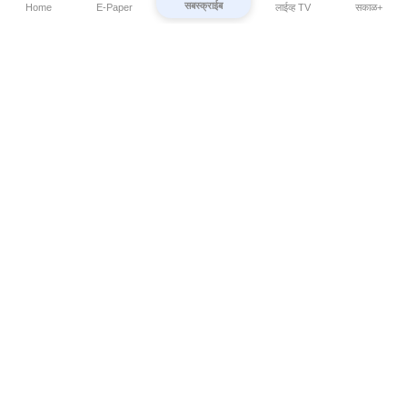
सबस्क्राईब
Home
E-Paper
लाईव्ह TV
सकाळ+
⌄
Marathi News
⌄
About Esakal
⌄
Digital Products
⌄
Sakal Programs
⌄
Print Products