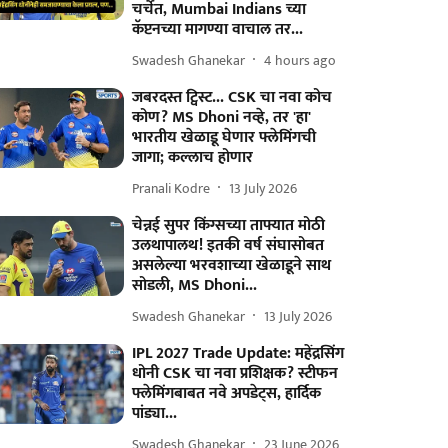
चर्चेत, Mumbai Indians च्या
कॅप्टनच्या मागण्या वाचाल तर...
Swadesh Ghanekar
4 hours ago
जबरदस्त ट्विस्ट... CSK चा नवा कोच
कोण? MS Dhoni नव्हे, तर 'हा'
भारतीय खेळाडू घेणार फ्लेमिंगची
जागा; कल्लाच होणार
Pranali Kodre
13 July 2026
चेन्नई सुपर किंग्सच्या ताफ्यात मोठी
उलथापालथ! इतकी वर्ष संघासोबत
असलेल्या भरवशाच्या खेळाडूने साथ
सोडली, MS Dhoni...
Swadesh Ghanekar
13 July 2026
IPL 2027 Trade Update: महेंद्रसिंग
धोनी CSK चा नवा प्रशिक्षक? स्टीफन
फ्लेमिंगबाबत नवे अपडेट्स, हार्दिक
पांड्या...
Swadesh Ghanekar
23 June 2026