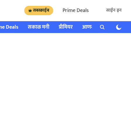
Prime Deals
साईन इन
सबस्क्राईब
me Deals
सकाळ मनी
प्रीमियर
आणखी
राशी भविष्य