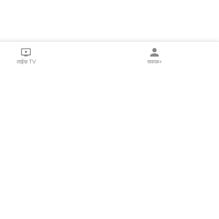
लाईव्ह TV
सकाळ+
l Programs
Print Products