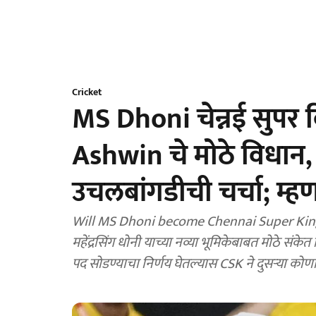
Cricket
MS Dhoni चेन्नई सुपर क
Ashwin चे मोठे विधान, 
उचलबांगडीची चर्चा; म्हणा
Will MS Dhoni become Chennai Super Kings co
महेंद्रसिंग धोनी याच्या नव्या भूमिकेबाबत मोठे संकेत दिले आहेत. चेन्नईचे मुख्य प्रशिक्षक स्टीफन फ्लेमिंग भविष्यात
पद सोडण्याचा निर्णय घेतल्यास CSK ने दुसऱ्या कोणा