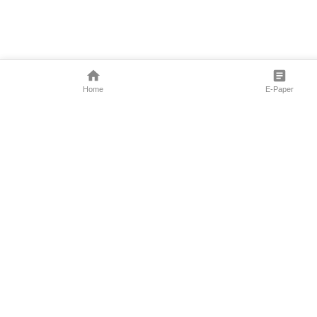
Home
E-Paper
Follow Us
Marathi News