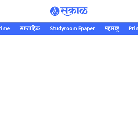
rime
साप्ताहिक
Studyroom Epaper
महाराष्ट्र
Pri