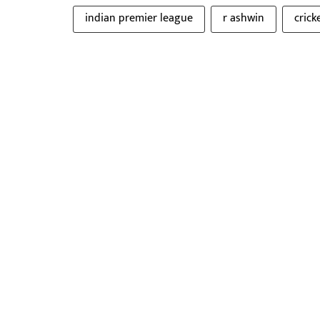
indian premier league
r ashwin
crick