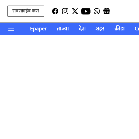
सबस्क्राईब करा
Epaper
ताज्या
देश
शहर
क्रीडा
C