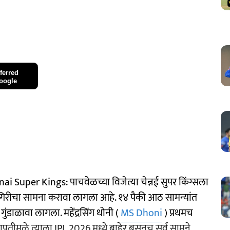
ferred
oogle
uper Kings: पाचवेळच्या विजेत्या चेन्नई सुपर किंग्सला
गिरीचा सामना करावा लागला आहे. १४ पैकी आठ सामन्यांत
ुंडाळावा लागला. महेंद्रसिंग धोनी (
MS Dhoni
) प्रथमच
तीमुळे त्याला IPL 2026 मध्ये बाहेर बसूनच सर्व सामने