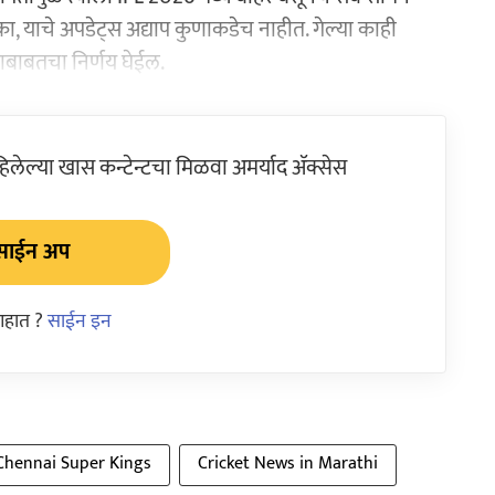
 का, याचे अपडेट्स अद्याप कुणाकडेच नाहीत. गेल्या काही
र याबाबतचा निर्णय घेईल.
ेल्या खास कन्टेन्टचा मिळवा अमर्याद ॲक्सेस
साईन अप
आहात ?
साईन इन
Chennai Super Kings
Cricket News in Marathi