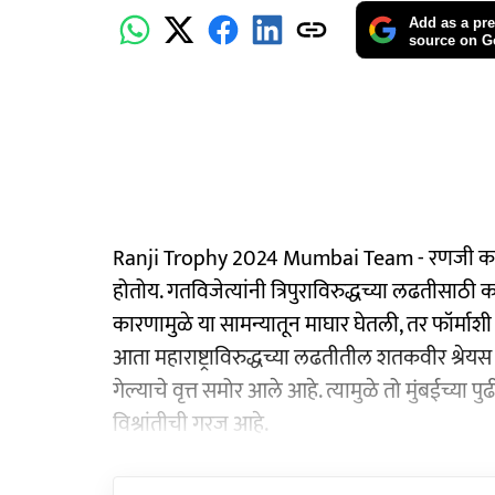
Add as a pre
source on G
Ranji Trophy 2024 Mumbai Team - रणजी करंडक 
होतोय. गतविजेत्यांनी त्रिपुराविरुद्धच्या लढतीसाठी
कारणामुळे या सामन्यातून माघार घेतली, तर फॉर्माशी सं
आता महाराष्ट्राविरुद्धच्या लढतीतील शतकवीर श्रेयस
गेल्याचे वृत्त समोर आले आहे. त्यामुळे तो मुंबईच्
विश्रांतीची गरज आहे.