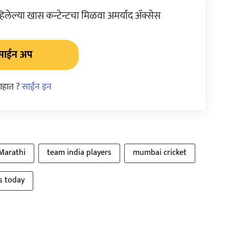
ेल्या खास कन्टेन्टचा मिळवा अमर्याद ॲक्सेस
साईन अप
आहात ?
साईन इन
 Marathi
team india players
mumbai cricket
s today