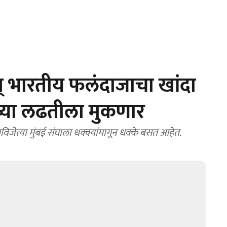
् भारतीय फलंदाजाचा खांदा
्या लढतीला मुकणार
िजेत्या मुंबई संघाला धक्क्यांमागून धक्के बसत आहेत.