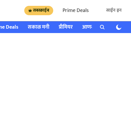
Prime Deals
साईन इन
सबस्क्राईब
me Deals
सकाळ मनी
प्रीमियर
आणखी
राशी भविष्य