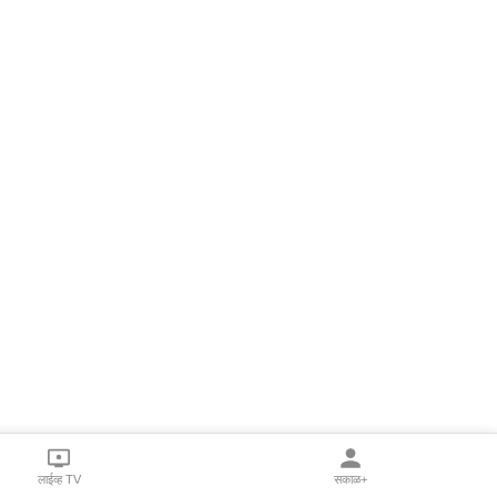
लाईव्ह TV
सकाळ+