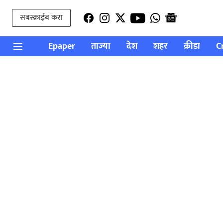
सबस्क्राईब करा
Epaper
ताज्या
देश
शहर
क्रीडा
C