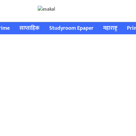
rime
साप्ताहिक
Studyroom Epaper
महाराष्ट्र
Pri