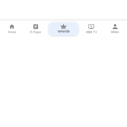
सबस्क्राईब
Home
E-Paper
लाईव्ह TV
सकाळ+
⌄
Marathi News
⌄
About Esakal
⌄
Digital Products