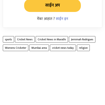
साईन अप
मेंबर आहात ?
साईन इन
sports
Cricket News
Cricket News in Marathi
Jemimah Rodrigues
Womens Cricketer
Mumbai area
cricket news today
religion