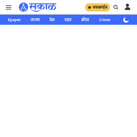
सबस्क्राईब
Epaper
ताज्या
देश
शहर
क्रीडा
Crime
साप्ताहिक