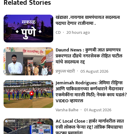
Related Stories
खंडाळा .नायगाव ग्रामपंचायत सदस्यत्व
पदाचा देणार राजीनामा .
CD
20 hours ago
Daund News : कुणबी जात प्रमाणपत्र
प्रकरणात दौंडचे नगरसेवक रोहित पाटील
यांचे सदस्यत्व रद्द
प्रफुल्ल भंडारी
05 August 2026
Jemimah Rodrigues: जेमिमा रॉड्रिग्स
आणि पाकिस्तानच्या कर्णधाराने मैदानावर
एकमेकींना मारली मिठी; नेमकं काय घडलं?
VIDEO व्हायरल
Varsha Balhe
01 August 2026
AC Local Close : हार्बर मार्गावरील सात
एसी लोकल फेऱ्या रद्द! तांत्रिक बिघाडाचा
फटका प्रवाशांना