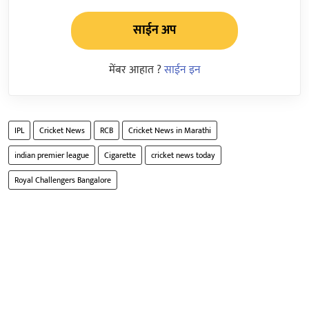
साईन अप
मेंबर आहात ?
साईन इन
IPL
Cricket News
RCB
Cricket News in Marathi
indian premier league
Cigarette
cricket news today
Royal Challengers Bangalore