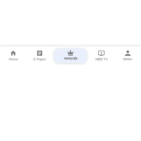
सबस्क्राईब
Home
E-Paper
लाईव्ह TV
सकाळ+
⌄
Marathi News
⌄
About Esakal