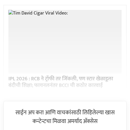
IPL 2026 : RCB ने ट्रॉफी तर जिंकली, पण स्टार खेळाडूला
बंदीची शिक्षा; फायनलनंतर BCCI ची कठोर कारवाई
साईन अप करा आणि वाचकांसाठी लिहिलेल्या खास
कन्टेन्टचा मिळवा अमर्याद ॲक्सेस