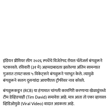
इंडियन प्रीमियर लीग २०२६ स्पर्धेचे विजेतेपद रॉयल चॅलेंजर्स बंगळुरूने
पटकावले. रविवारी (३१ मे) अहमदाबादला झालेल्या अंतिम सामन्यात
गुजरात टायटन्सला ५ विकेट्सने बंगळुरूने पराभूत केले. त्यामुळे
बंगळुरूने सलग दुसऱ्यांदा आयपीएल ट्रॉफीवर नाव कोरले.
बंगळुरूकडून (RCB) या हंगामात चांगली कामगिरी करणाऱ्या खेळाडूंमध्ये
टीम डेव्हिडचाही (Tim David) समावेश आहे. मात्र आता तो एका व्हायरल
व्हिडिओमुळे (Viral Video) वादात अडकला आहे.