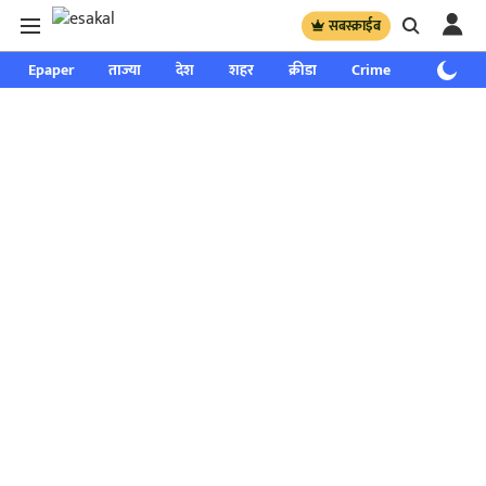
सबस्क्राईब
Epaper
ताज्या
देश
शहर
क्रीडा
Crime
साप्ताहिक