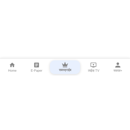
सबस्क्राईब
Home
E-Paper
लाईव्ह TV
सकाळ+
⌄
Marathi News