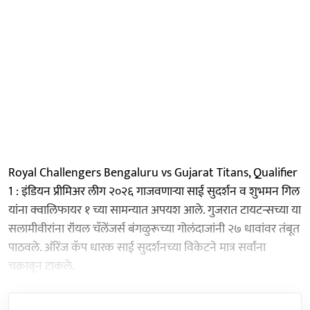
Royal Challengers Bengaluru vs Gujarat Titans, Qualifier
1 : इंडियन प्रीमिअर लीग २०२६ गाजवणाऱ्या साई सुदर्शन व शुभमन गिल
यांना क्वालिफायर १ च्या सामन्यात अपयश आले. गुजरात टायटन्सच्या या
सलामीवीरांना रॉयल चॅलेंजर्स बंगळुरूच्या गोलंदाजांनी २७ धावांवर तंबूत
पाठवले. ऑरेंज कॅप धारक साई सुदर्शनच्या विकेटने मात्र सर्वांना
चक्रावून टाकले.