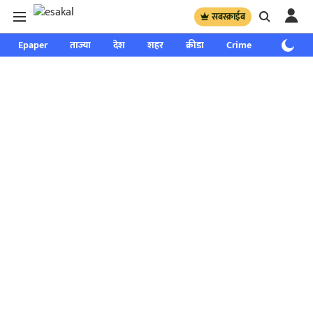
सबस्क्राईब
Epaper
ताज्या
देश
शहर
क्रीडा
Crime
साप्ताहिक