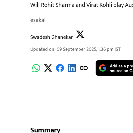
Will Rohit Sharma and Virat Kohli play Au
esakal
Swadesh Ghanekar
Updated on
:
09 September 2025, 1:36 pm
IST
Add as a pre
source on G
Summary