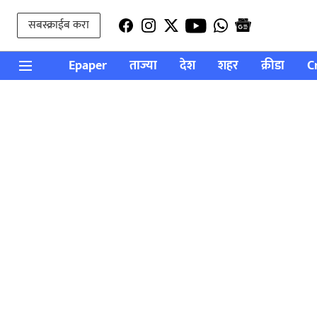
सबस्क्राईब करा
Epaper
ताज्या
देश
शहर
क्रीडा
C