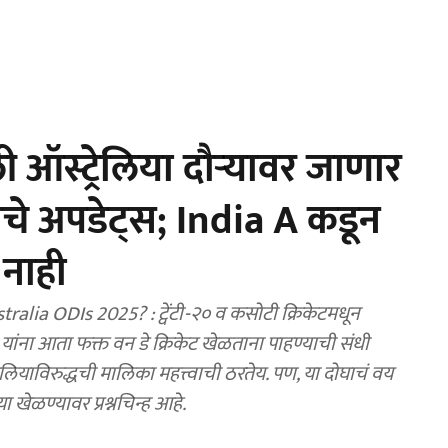
ी ऑस्ट्रेलिया दौऱ्यावर जाणार
वाचे अपडेट्स; India A कडून
 नाही
lia ODIs 2025? : ट्वेंटी-२० व कसोटी क्रिकेटमधून
ी यांना आता फक्त वन डे क्रिकेट खेळताना पाहण्याची संधी
ेलियाविरुद्धची मालिका महत्त्वाची ठरतेय. पण, या दोघाचं वय
्या खेळण्यावर प्रश्नचिन्ह आहे.