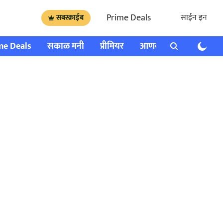
Prime Deals
साईन इन
सबस्क्राईब
me Deals
सकाळ मनी
प्रीमियर
आणखी
राशी भविष्य