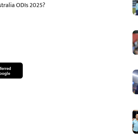
stralia ODIs 2025?
ferred
oogle