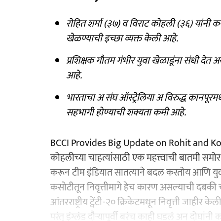
रोहित शर्मा (३७) व विराट कोहली (३६) यांनी कस
खेळण्याची इच्छा व्यक्त केली आहे.
प्रशिक्षक गौतम गंभीर युवा खेळाडूंना संधी देत 
आहे.
भारताचा अ संघ ऑस्ट्रेलिया अ विरुद्ध कानपूर
सहभागी होण्याची शक्यता कमी आहे.
BCCI Provides Big Update on Rohit and Koh
कोहलीच्या चाहत्यांसाठी एक महत्त्वाची बातमी समोर
करून टीम इंडियात सातत्याने बदल करतोय आणि युवा 
कसोटीतून निवृत्तीमागे हेच कारण असल्याची दबकी चर्च
आंतरराष्ट्रीय ट्वेंटी-२० क्रिकेटमधून निवृत्ती जाहीर केल
परंतु इंग्लंड दौऱ्यापूर्वी बरंच काही घडलं अन् दोघां