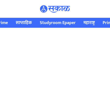
rime
साप्ताहिक
Studyroom Epaper
महाराष्ट्र
Pri