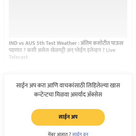
IND vs AUS 5th Test Weather : अंतिम कसोटीत पाऊस
पडणार ? कशी असेल खेळपट्टी अन् प्लेईंग इलेव्हन ? Live
Telecast
साईन अप करा आणि वाचकांसाठी लिहिलेल्या खास
कन्टेन्टचा मिळवा अमर्याद ॲक्सेस
साईन अप
मेंबर आहात ?
साईन इन