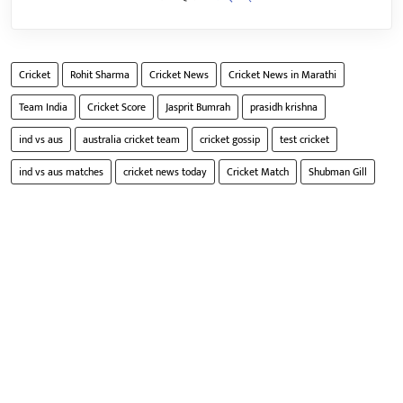
Cricket
Rohit Sharma
Cricket News
Cricket News in Marathi
Team India
Cricket Score
Jasprit Bumrah
prasidh krishna
ind vs aus
australia cricket team
cricket gossip
test cricket
ind vs aus matches
cricket news today
Cricket Match
Shubman Gill