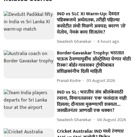
IND vs SLC XI Warm-Up: देवदत्त
पडिक्कलचे अर्धशतक, तरीही पहिल्या
कसोटीत संधी मिळणे अवघड; कारण 'तो'
येतोय, नेमकं काय शिजतंय?
Swadesh Ghanekar
4 hours ago
Border-Gavaskar Trophy: भारतात
पाऊल ठेवण्यापूर्वीच ऑस्ट्रेलिया घेणार मोठी
रिस्क! बॉर्डर-गावसकर ट्रॉफीबाबत
प्रशिक्षकांनीच दिली माहिती
Pranali Kodre
05 August 2026
IND vs SL : भारतीय संघ श्रीलंकेसाठी
रवाना, विमानतळावर 'एक' फलंदाज नाही
दिसला; दौऱ्याला मुकण्याची शक्यता...
जसप्रीतनंतर आणखी एक धक्का?
Swadesh Ghanekar
04 August 2026
Cricket Australia: IND मध्ये रंगणार