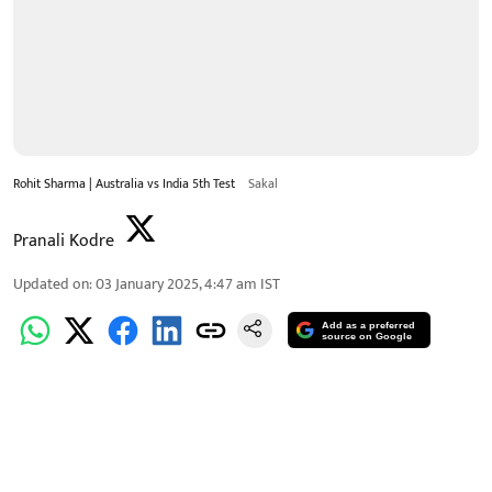
Rohit Sharma | Australia vs India 5th Test
Sakal
Pranali Kodre
Updated on
:
03 January 2025, 4:47 am
IST
Add as a preferred
source on Google