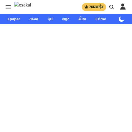
सबस्क्राईब
Epaper
ताज्या
देश
शहर
क्रीडा
Crime
साप्ताहिक