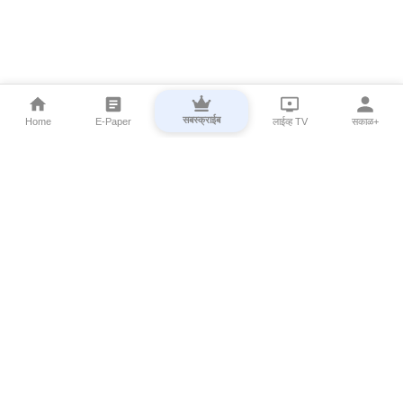
सबस्क्राईब
Home
E-Paper
लाईव्ह TV
सकाळ+
⌄
Marathi News
⌄
About Esakal
⌄
Digital Products